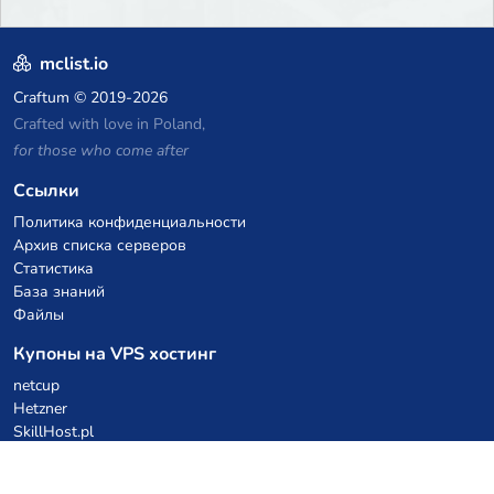
mclist.io
Craftum
© 2019-2026
Crafted with love in Poland,
for those who come after
Ссылки
Политика конфиденциальности
Архив списка серверов
Статистика
База знаний
Файлы
Купоны на VPS хостинг
netcup
Hetzner
SkillHost.pl
Купоны на хостинг Minecraft