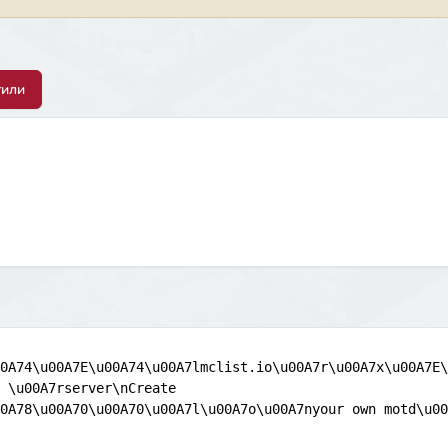
тили
0A74\u00A7E\u00A74\u00A7lmclist.io\u00A7r\u00A7x\u00A7E\
 \u00A7rserver\nCreate 
0A78\u00A70\u00A70\u00A7l\u00A7o\u00A7nyour own motd\u00