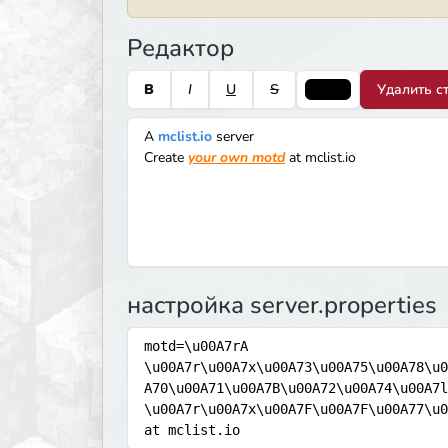
Редактор
B
I
U
S
Удалить с
A
mclist.io
server
Create
your own motd
at mclist.io
настройка server.properties
motd=\u00A7rA 
\u00A7r\u00A7x\u00A73\u00A75\u00A78\u0
A70\u00A71\u00A7B\u00A72\u00A74\u00A7l
\u00A7r\u00A7x\u00A7F\u00A7F\u00A77\u0
at mclist.io