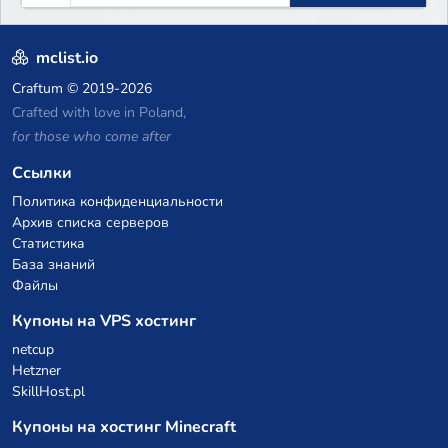
mclist.io
Craftum
© 2019-2026
Crafted with love in Poland,
for those who come after
Ссылки
Политика конфиденциальности
Архив списка серверов
Статистика
База знаний
Файлы
Купоны на VPS хостинг
netcup
Hetzner
SkillHost.pl
Купоны на хостинг Minecraft