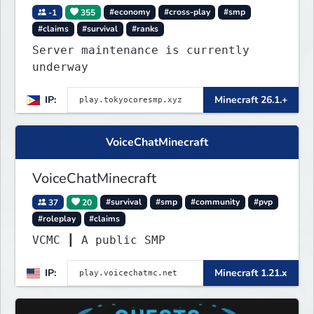
-1
355
#economy
#cross-play
#smp
#claims
#survival
#ranks
Server maintenance is currently
underway
IP:
Minecraft 26.1.+
VoiceChatMinecraft
VoiceChatMinecraft
37
20
#survival
#smp
#community
#pvp
#roleplay
#claims
VCMC ┃ A public SMP
IP:
Minecraft 1.21.x