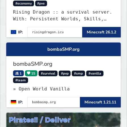
#economy
#pve
Rising Dragon :: a survival server.
With: Persistent Worlds, Skills,
Ranks, & more...
IP:
Minecraft 26.1.2
bombaSMP.org
bombaSMP.org
1
15
#survival
#pvp
#smp
#vanilla
#team
» Open World Vanilla
IP:
Minecraft 1.21.11