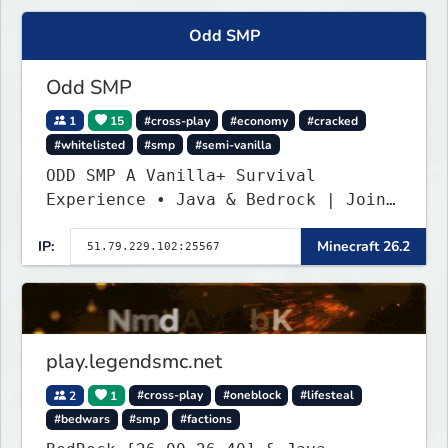
Odd SMP
Odd SMP
1
15
#cross-play
#economy
#cracked
#whitelisted
#smp
#semi-vanilla
ODD SMP A Vanilla+ Survival
Experience • Java & Bedrock | Join
the Adventure
IP:
Minecraft 26.2
play.legendsmc.net
2
1
#cross-play
#oneblock
#lifesteal
#bedwars
#smp
#factions