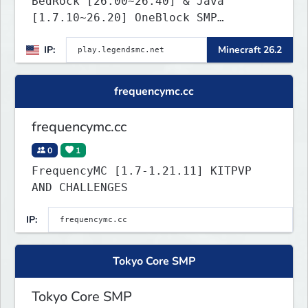
BedRock [26.00~26.40] & Java
[1.7.10~26.20] OneBlock SMP
LifeSteal
IP:
Minecraft 26.2
frequencymc.cc
frequencymc.cc
0
1
FrequencyMC [1.7-1.21.11] KITPVP
AND CHALLENGES
IP:
Tokyo Core SMP
Tokyo Core SMP