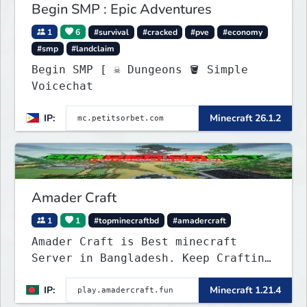
Begin SMP : Epic Adventures
1
6
#survival
#cracked
#pve
#economy
#smp
#landclaim
Begin SMP [ ☠ Dungeons 🪣 Simple
Voicechat
IP:
Minecraft 26.1.2
Amader Craft
1
1
#topminecraftbd
#amadercraft
Amader Craft is Best minecraft
Server in Bangladesh. Keep Crafting
with Amader Craft,
IP:
Minecraft 1.21.4