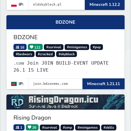
IP:
Minecraft 1.12.2
BDZONE
BDZONE
16
122
#survival
#minigames
#pvp
#bedwars
#cracked
#skyblock
.ᴄᴏᴍ Join JOIN BUILD-EVENT UPDATE
26.1 IS LIVE
IP:
Minecraft 1.21.11
Rising Dragon
1
26
#survival
#smp
#minigames
#skills