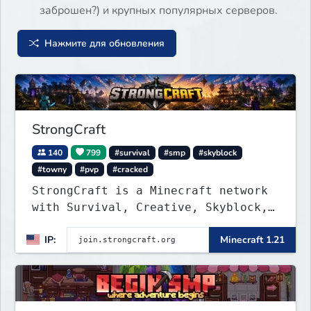
заброшен?) и крупных популярных серверов.
Нажмите для обновления
StrongCraft
140
799
#survival
#smp
#skyblock
#towny
#pvp
#cracked
StrongCraft is a Minecraft network
with Survival, Creative, Skyblock,
Prison, Towny, PvP, LifeSteal,
IP:
Minecraft 1.21
Events, and more. Pick a server and
start playing.