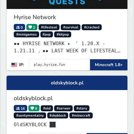
Hyrise Network
0
2
#lifesteal
#survival
#cracked
#minigames
#pvp
#kitpvp
▪▪ HYRISE NETWORK ▸ 「 1.20.X -
1.21.11 」▪▪ LAST WEEK OF LIFESTEAL!
┃ discord.gg/hyrise
IP:
Minecraft 1.8+
oldskyblock.pl
oldskyblock.pl
16
9
#old
#serwer
#stary
#sentymentalny
#skyblock
#minecraft
OldSKYBLOCK ██