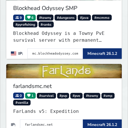
Blockhead Odyssey SMP
9
6
#towny
#dungeons
#java
#mcmmo
#pyrofishing
#ranks
Blockhead Odyssey is a Towny PvE
survival server with permanent
worlds, custom fishing, quests,
IP:
Minecraft 26.1.2
brewing, pirate ships, dungeons,
collectibles, and seasonal events.
Build a town, hunt treasure, and
begin your odyssey.
farlandsmc.net
0
1
#survival
#pvp
#pve
#towny
#smp
#vanilla
FarLands v5: Expedition
IP:
Minecraft 26.1.2