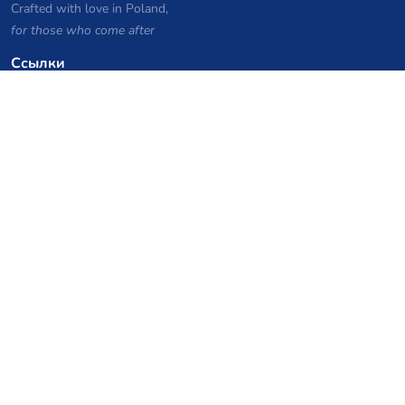
Crafted with love in Poland,
for those who come after
Ссылки
Политика конфиденциальности
Архив списка серверов
Статистика
База знаний
Файлы
Купоны на VPS хостинг
netcup
Hetzner
SkillHost.pl
Купоны на хостинг Minecraft
Craftserve
IceHost.pl
Купоны на AI
z.ai