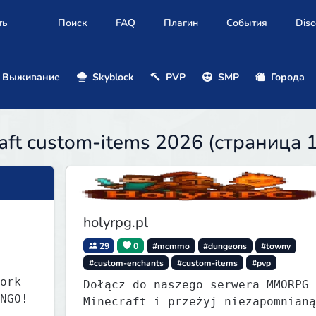
ть
Поиск
FAQ
Плагин
События
Disc
Выживание
Skyblock
PVP
SMP
Города
ft custom-items 2026 (страница 1
holyrpg.pl
29
0
#mcmmo
#dungeons
#towny
#custom-enchants
#custom-items
#pvp
ork
Dołącz do naszego serwera MMORPG 
NGO!
Minecraft i przeżyj niezapomnianą