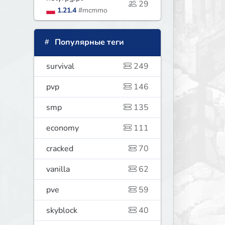
29
1.21.4
#mcmmo
Популярные теги
survival
249
pvp
146
smp
135
economy
111
cracked
70
vanilla
62
pve
59
skyblock
40