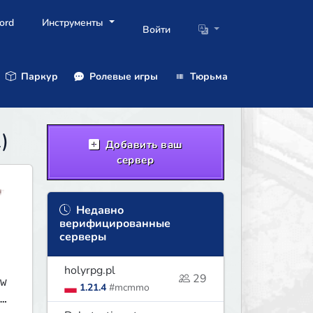
ord
Инструменты
Войти
Паркур
Ролевые игры
Тюрьма
)
Добавить ваш
сервер
Недавно
верифицированные
серверы
holyrpg.pl
29
w
1.21.4
#mcmmo