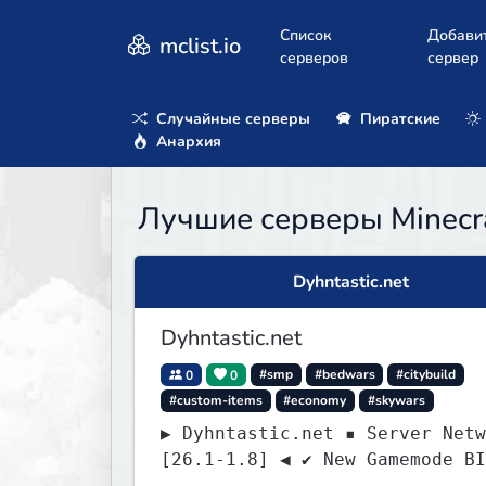
Список
Добави
mclist.io
серверов
сервер
Случайные серверы
Пиратские
Анархия
Лучшие серверы Minecra
Dyhntastic.net
Dyhntastic.net
0
0
#smp
#bedwars
#citybuild
#custom-items
#economy
#skywars
▶ Dyhntastic.net ▪ Server Netw
[26.1-1.8] ◀ ✔ New Gamemode BI