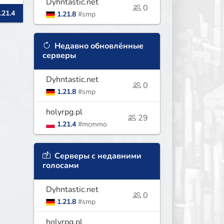
Dyhntastic.net
0
.21.4
1.21.8
#smp
ą
Недавно обновлённые
серверы
Dyhntastic.net
0
1.21.8
#smp
holyrpg.pl
29
1.21.4
#mcmmo
Серверы с недавними
голосами
Dyhntastic.net
0
1.21.8
#smp
holyrpg.pl