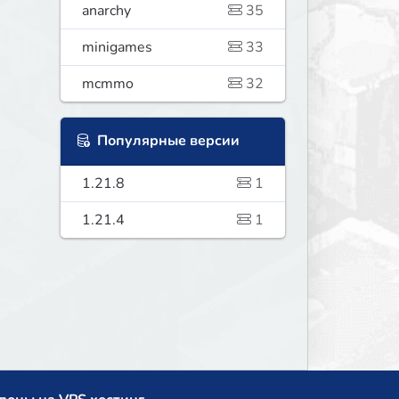
anarchy
35
minigames
33
mcmmo
32
Популярные версии
1.21.8
1
1.21.4
1