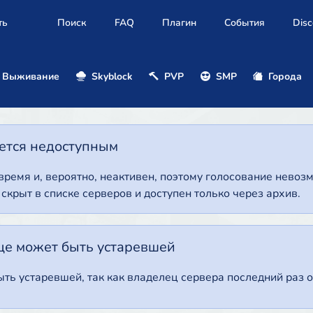
ть
Поиск
FAQ
Плагин
События
Disc
Выживание
Skyblock
PVP
SMP
Города
нется недоступным
 время и, вероятно, неактивен, поэтому голосование нево
т скрыт в списке серверов и доступен только через архив.
це может быть устаревшей
ть устаревшей, так как владелец сервера последний раз о