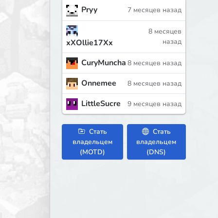
Pryy
7 месяцев назад
8 месяцев
назад
xXOllie17Xx
CuryMuncha
8 месяцев назад
Onnemee
8 месяцев назад
LittleSucre
9 месяцев назад
Стать
Стать
владельцем
владельцем
(MOTD)
(DNS)