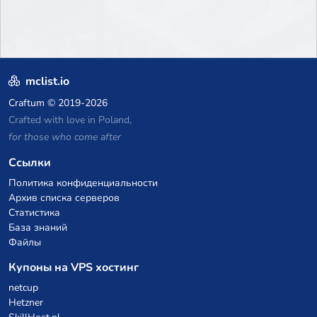
mclist.io
Craftum
© 2019-2026
Crafted with love in Poland,
for those who come after
Ссылки
Политика конфиденциальности
Архив списка серверов
Статистика
База знаний
Файлы
Купоны на VPS хостинг
netcup
Hetzner