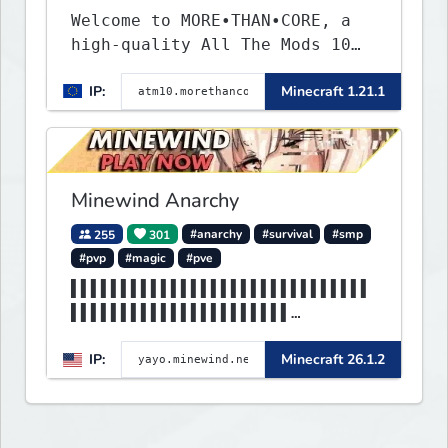
Welcome to MORE•THAN•CORE, a
high-quality All The Mods 10
Minecraft server built for
IP:
Minecraft 1.21.1
players who want a smooth,
polished, and rewarding modded
experience.
Minewind Anarchy
255
301
#anarchy
#survival
#smp
#pvp
#magic
#pve
▌▌▌▌▌▌▌▌▌▌▌▌▌▌▌▌▌▌▌▌▌▌▌▌▌▌▌▌▌▌
▌▌▌▌▌▌▌▌▌▌▌▌▌▌▌▌▌▌▌▌▌▌
▌▌▌▌▌▌▌▌▌▌▌▌MINEWIND▌▌▌▌▌▌▌▌▌▌
IP:
Minecraft 26.1.2
▌▌▌▌▌▌▌▌▌▌▌▌▌▌▌▌▌▌▌▌▌▌