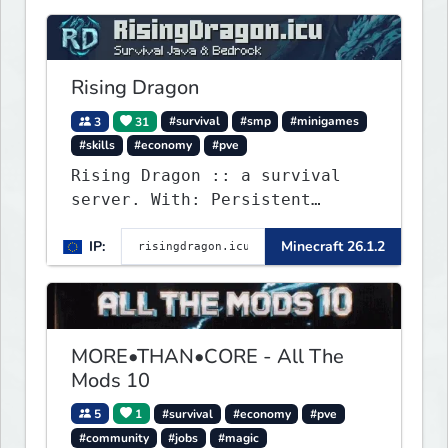
Rising Dragon
3
31
#survival
#smp
#minigames
#skills
#economy
#pve
Rising Dragon :: a survival
server. With: Persistent
Worlds, Skills, Ranks, &
IP:
Minecraft 26.1.2
more...
MORE•THAN•CORE - All The
Mods 10
5
1
#survival
#economy
#pve
#community
#jobs
#magic