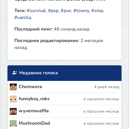
Теги:
#survival
,
#pvp
,
#pve
,
#towny
,
#smp
,
#vanilla
,
Последний пинг:
46 секунд назад
Последнее редактирование:
2 месяцев
назад
Недавние голоса
Chemwera
4 дней назад
funnyboy_roks
в прошлом месяце
wyvernwaffle
в прошлом месяце
MushroomDad
в прошлом месяце