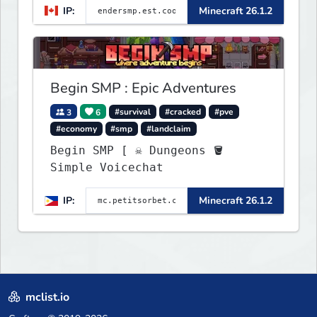
IP:
Minecraft 26.1.2
Begin SMP : Epic Adventures
3
6
#survival
#cracked
#pve
#economy
#smp
#landclaim
Begin SMP [ ☠ Dungeons 🪣
Simple Voicechat
IP:
Minecraft 26.1.2
mclist.io