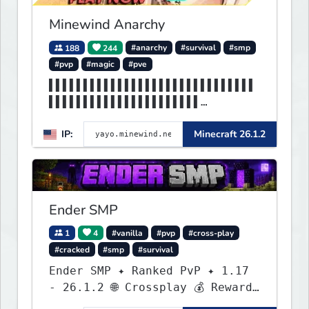
Minewind Anarchy
188
244
#anarchy
#survival
#smp
#pvp
#magic
#pve
▌▌▌▌▌▌▌▌▌▌▌▌▌▌▌▌▌▌▌▌▌▌▌▌▌▌▌▌▌▌
▌▌▌▌▌▌▌▌▌▌▌▌▌▌▌▌▌▌▌▌▌▌
▌▌▌▌▌▌▌▌▌▌▌▌▌▌▌▌▌▌▌▌▌▌▌▌▌▌▌▌MI
IP:
Minecraft 26.1.2
NEWIND▌▌▌▌▌▌▌▌▌▌▌▌▌▌▌▌
Ender SMP
1
4
#vanilla
#pvp
#cross-play
#cracked
#smp
#survival
Ender SMP ✦ Ranked PvP ✦ 1.17
- 26.1.2 🌐 Crossplay 💰 Rewards
🛠 Custom Gear