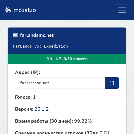
mclist.io
farlandsmc.net
FarLands v5: Expedition
ONLINE (0/50 players)
Адрес (IP):
Голоса:
1
Версия:
26.1.2
Время работы (30 дней):
99.82%
Среднее количество игроков (30д):
0.01