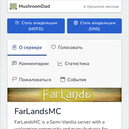
MushroomDad
в прошлом месяце
Стать владельцем
Стать владельцем
(MOTD)
(DNS)
О сервере
Голосовать
Комментарии
Статистика
Пожаловаться
События
FarLandsMC
FarLandsMC is a Semi-Vanilla server with a 
welcoming community and many features for 