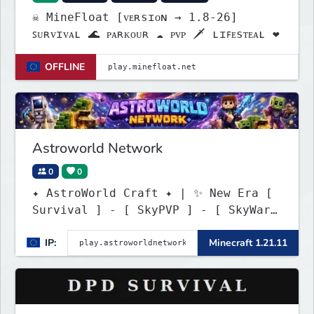
☠ MineFloat [ᴠᴇʀsɪᴏɴ → 1.8-26]
ꜱᴜʀᴠɪᴠᴀʟ 🌊 ᴘᴀʀᴋᴏᴜʀ ☁ ᴘᴠᴘ 🗡 ʟɪꜰᴇsᴛᴇᴀʟ ❤
OFFLINE
Astroworld Network
0
0
✦ AstroWorld Craft ✦ | ✨ New Era [
Survival ] - [ SkyPVP ] - [ SkyWars
] - [ BedWars ]
IP:
Minecraft 1.21.11