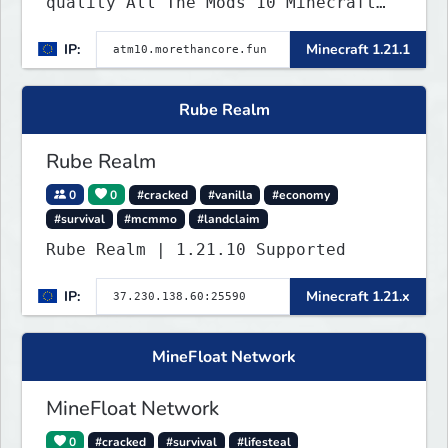
quality All The Mods 10 Minecraft
server built for players who want a
IP:
Minecraft 1.21.1
smooth, polished, and rewarding
modded experience.
Rube Realm
Rube Realm
0
0
#cracked
#vanilla
#economy
#survival
#mcmmo
#landclaim
Rube Realm | 1.21.10 Supported
IP:
Minecraft 1.21.x
MineFloat Network
MineFloat Network
0
#cracked
#survival
#lifesteal