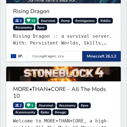
Rising Dragon
3
15
#survival
#smp
#minigames
#skills
#economy
#pve
Rising Dragon :: a survival server.
With: Persistent Worlds, Skills,
Ranks, & more...
IP:
Minecraft 26.1.2
MORE•THAN•CORE - All The Mods
10
2
1
#survival
#economy
#pve
#community
#jobs
#magic
Welcome to MORE•THAN•CORE, a high-