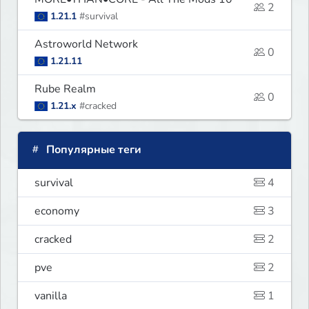
2
1.21.1
#survival
Astroworld Network
0
1.21.11
Rube Realm
0
1.21.x
#cracked
Популярные теги
survival
4
economy
3
cracked
2
pve
2
vanilla
1