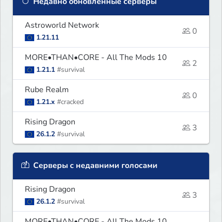
Недавно обновлённые серверы
Astroworld Network
0
1.21.11
MORE•THAN•CORE - All The Mods 10
2
1.21.1
#survival
Rube Realm
0
1.21.x
#cracked
Rising Dragon
3
26.1.2
#survival
Серверы с недавними голосами
Rising Dragon
3
26.1.2
#survival
MORE•THAN•CORE - All The Mods 10