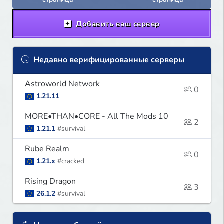
Добавить ваш сервер
Недавно верифицированные серверы
Astroworld Network
0
1.21.11
MORE•THAN•CORE - All The Mods 10
2
1.21.1
#survival
Rube Realm
0
1.21.x
#cracked
Rising Dragon
3
26.1.2
#survival