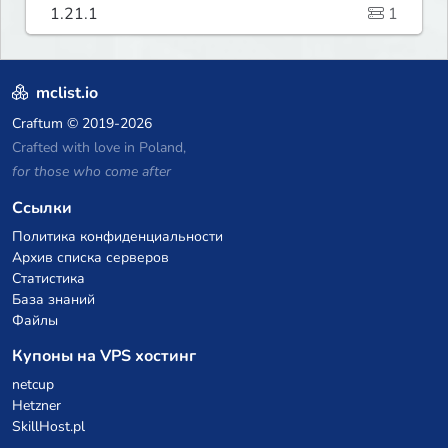
1.21.1
1
mclist.io
Craftum
© 2019-2026
Crafted with love in Poland,
for those who come after
Ссылки
Политика конфиденциальности
Архив списка серверов
Статистика
База знаний
Файлы
Купоны на VPS хостинг
netcup
Hetzner
SkillHost.pl