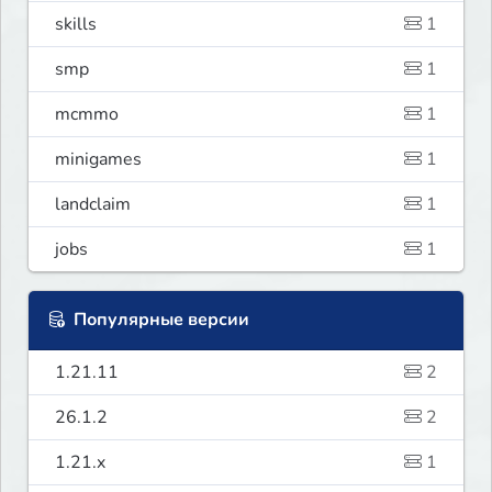
skills
1
smp
1
mcmmo
1
minigames
1
landclaim
1
jobs
1
Популярные версии
1.21.11
2
26.1.2
2
1.21.x
1