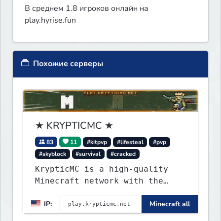
В среднем 1.8 игроков онлайн на
play.hyrise.fun
Похожие серверы
★ KRYPTICMC ★
83
11
#kitpvp
#lifesteal
#pvp
#skyblock
#survival
#cracked
KrypticMC is a high-quality
Minecraft network with the
BEST gamemodes you'll ever
IP:
Minecraft all
play. Minigames, KitPvP,
Lifesteal, Prison, Practice,