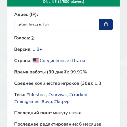
ONLINE (4/500 players)
Адрес (IP):
Голоса:
2
Версия:
1.8+
Страна:
Соединённые Штаты
Время работы (30 дней):
99.92%
Среднее количество игроков (30д):
1.8
Теги:
#lifesteal
,
#survival
,
#cracked
,
#minigames
,
#pvp
,
#kitpvp
,
Последний пинг:
минуту назад
Последнее редактирование:
6 месяцев