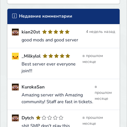
Недавние комментарии
kian20st
4 недель назад
good mods and good server
_Milkylol
в прошлом
месяце
Best server ever everyone
join!!!
KurokaSan
в
прошлом
Amazing server with Amazing
месяце
community! Staff are fast in tickets.
Dytch
в прошлом
месяце
shit SMP don't play this