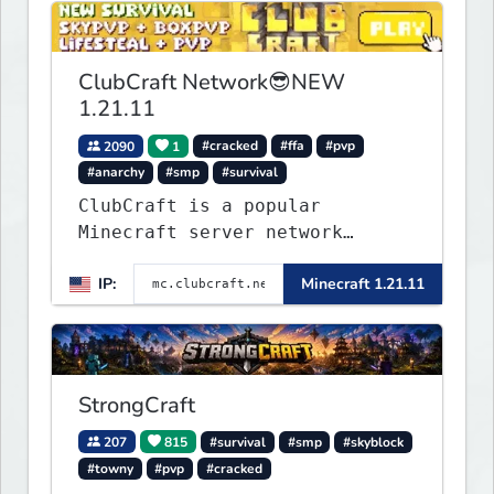
Bedwars, Skywars, & much much
more!
ClubCraft Network😎NEW
1.21.11
2090
1
#cracked
#ffa
#pvp
#anarchy
#smp
#survival
ClubCraft is a popular
Minecraft server network
offering a variety of game
IP:
Minecraft 1.21.11
modes, including Survival,
Lifesteal, FFA BoxPVP,
SkyBlock, KitPVP and many
more.
StrongCraft
207
815
#survival
#smp
#skyblock
#towny
#pvp
#cracked