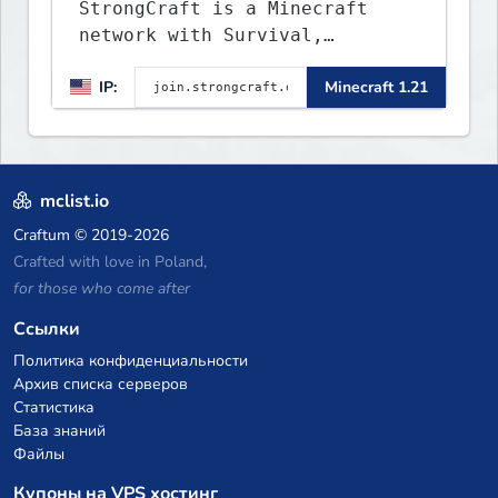
StrongCraft is a Minecraft
network with Survival,
Creative, Skyblock, Prison,
IP:
Minecraft 1.21
Towny, PvP, LifeSteal, Events,
and more. Pick a server and
start playing.
mclist.io
Craftum
© 2019-2026
Crafted with love in Poland,
for those who come after
Ссылки
Политика конфиденциальности
Архив списка серверов
Статистика
База знаний
Файлы
Купоны на VPS хостинг