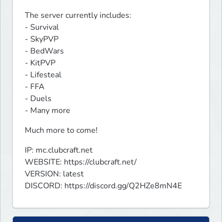
The server currently includes:

- Survival

- SkyPVP

- BedWars

- KitPVP

- Lifesteal

- FFA

- Duels

- Many more
Much more to come!
IP: mc.clubcraft.net

WEBSITE: https://clubcraft.net/

VERSION: latest

DISCORD: https://discord.gg/Q2HZe8mN4E