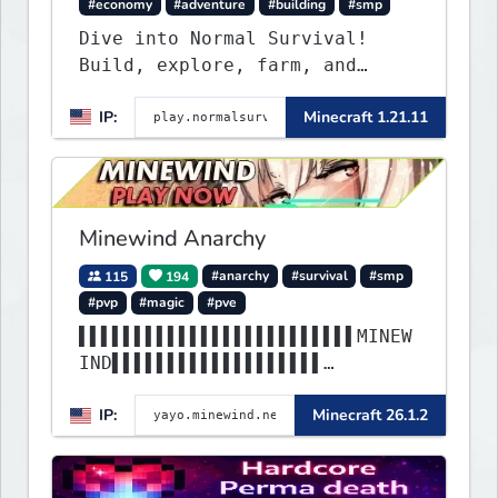
#economy
#adventure
#building
#smp
Dive into Normal Survival!
Build, explore, farm, and
create with a friendly
IP:
Minecraft 1.21.11
community. Enjoy weekly
updates, new features, and
endless adventures!
Minewind Anarchy
115
194
#anarchy
#survival
#smp
#pvp
#magic
#pve
▌▌▌▌▌▌▌▌▌▌▌▌▌▌▌▌▌▌▌▌▌▌▌▌▌MINEW
IND▌▌▌▌▌▌▌▌▌▌▌▌▌▌▌▌▌▌▌
▌▌▌▌▌▌▌▌▌▌▌▌▌▌▌▌▌▌▌▌▌▌▌▌▌▌▌▌▌▌
IP:
Minecraft 26.1.2
▌▌▌▌▌▌▌▌▌▌▌▌▌▌▌▌▌▌▌▌▌▌