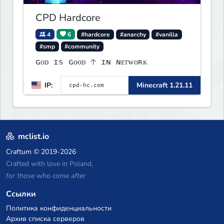
CPD Hardcore
4
6
#hardcore
#anarchy
#vanilla
#smp
#community
ɢᴏᴅ ɪs ɢᴏᴏᴅ 🡡 ɪɴ ɴᴇᴛᴡᴏʀᴋ
IP:
Minecraft 1.21.11
mclist.io
Craftum
© 2019-2026
Crafted with love in Poland,
for those who come after
Ссылки
Политика конфиденциальности
Архив списка серверов