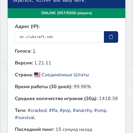
SkyBlock, KitPVP and many more.
ONLINE (957/5000 players)
Адрес (IP):
Голоса:
1
Версия:
1.21.11
Страна:
Соединённые Штаты
Время работы (30 дней):
99.96%
Среднее количество игроков (30д):
1418.38
Теги:
#cracked
,
#ffa
,
#pvp
,
#anarchy
,
#smp
,
#survival
,
Последний пинг:
15 секунд назад