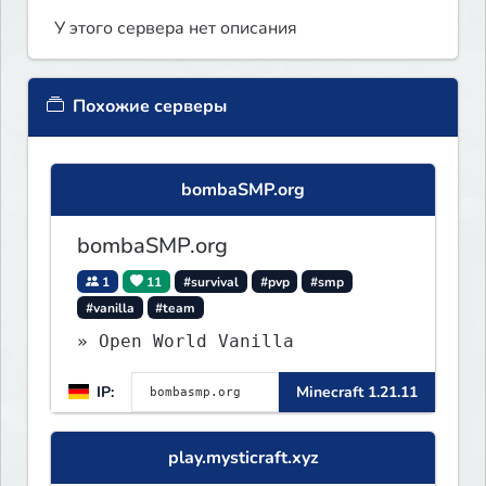
У этого сервера нет описания
Похожие серверы
bombaSMP.org
bombaSMP.org
1
11
#survival
#pvp
#smp
#vanilla
#team
» Open World Vanilla
IP:
Minecraft 1.21.11
play.mysticraft.xyz