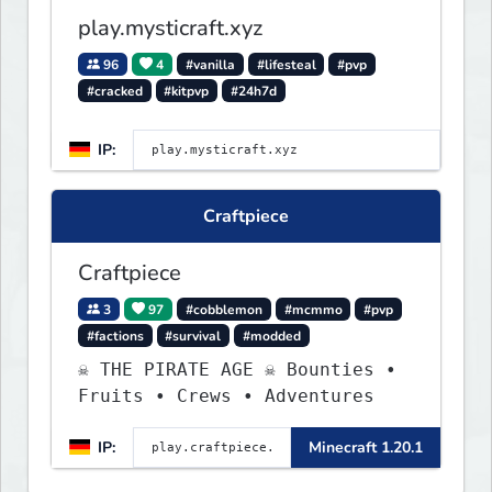
play.mysticraft.xyz
96
4
#vanilla
#lifesteal
#pvp
#cracked
#kitpvp
#24h7d
IP:
Craftpiece
Craftpiece
3
97
#cobblemon
#mcmmo
#pvp
#factions
#survival
#modded
☠ THE PIRATE AGE ☠ Bounties •
Fruits • Crews • Adventures
IP:
Minecraft 1.20.1