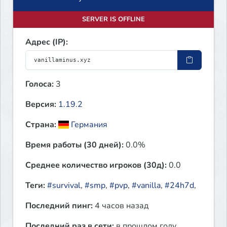
SERVER IS OFFLINE
Адрес (IP):
Голоса:
3
Версия:
1.19.2
Страна:
Германия
Время работы (30 дней):
0.0%
Среднее количество игроков (30д):
0.0
Теги:
#survival
,
#smp
,
#pvp
,
#vanilla
,
#24h7d
,
Последний пинг:
4 часов назад
Последний раз в сети:
в прошлом году