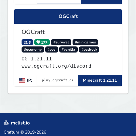
OGCraft
OGCraft
6
177
#survival
#minigames
#economy
#pve
#vanilla
#bedrock
OG 1.21.11
www.ogcraft.org/discord
IP:
Minecraft 1.21.11
mclist.io
Craftum
© 2019-2026