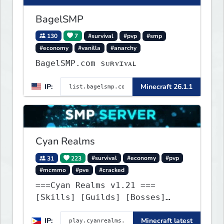
BagelSMP
130
7
#survival
#pvp
#smp
#economy
#vanilla
#anarchy
BagelSMP.com ѕᴜʀᴠɪᴠᴀʟ
IP:
Minecraft 26.1.1
Cyan Realms
31
223
#survival
#economy
#pvp
#mcmmo
#pve
#cracked
===Cyan Realms v1.21 ===
[Skills] [Guilds] [Bosses]
[Unique] [No Griefing]
IP:
Minecraft latest