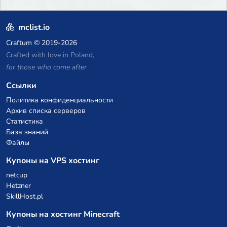
mclist.io
Craftum
© 2019-2026
Crafted with love in Poland,
for those who come after
Ссылки
Политика конфиденциальности
Архив списка серверов
Статистика
База знаний
Файлы
Купоны на VPS хостинг
netcup
Hetzner
SkillHost.pl
Купоны на хостинг Minecraft