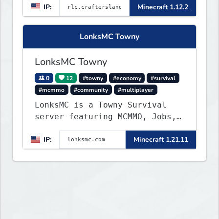
IP:
Minecraft 1.12.2
LonksMC Towny
LonksMC Towny
0
12
#towny
#economy
#survival
#mcmmo
#community
#multiplayer
LonksMC is a Towny Survival
server featuring MCMMO, Jobs,
free rank progression, and
IP:
Minecraft 1.21.11
weekly events. We focus on a
friendly community, balanced
economy, and long-term
survival gameplay.