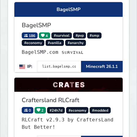
BagelSMP
BagelSMP
186
4
#survival
#pvp
#smp
#economy
#vanilla
#anarchy
BagelSMP.com ѕᴜʀᴠɪᴠᴀʟ
IP:
Minecraft 26.1.1
Craftersland RLCraft
0
2
#24h7d
#economy
#modded
RLCraft v2.9.3 by CraftersLand
But Better!