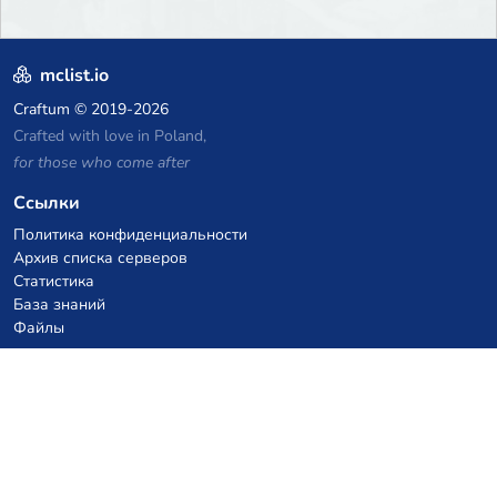
mclist.io
Craftum
© 2019-2026
Crafted with love in Poland,
for those who come after
Ссылки
Политика конфиденциальности
Архив списка серверов
Статистика
База знаний
Файлы
Купоны на VPS хостинг
netcup
Hetzner
SkillHost.pl
Купоны на хостинг Minecraft