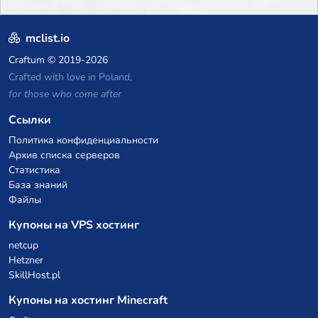
mclist.io
Craftum
© 2019-2026
Crafted with love in Poland,
for those who come after
Ссылки
Политика конфиденциальности
Архив списка серверов
Статистика
База знаний
Файлы
Купоны на VPS хостинг
netcup
Hetzner
SkillHost.pl
Купоны на хостинг Minecraft