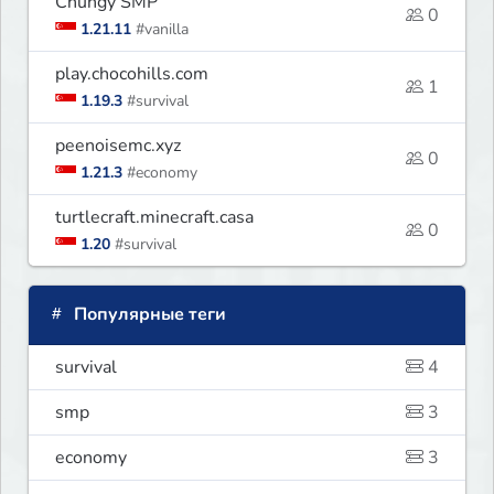
Chungy SMP
0
1.21.11
#vanilla
play.chocohills.com
1
1.19.3
#survival
peenoisemc.xyz
0
1.21.3
#economy
turtlecraft.minecraft.casa
0
1.20
#survival
Популярные теги
survival
4
smp
3
economy
3