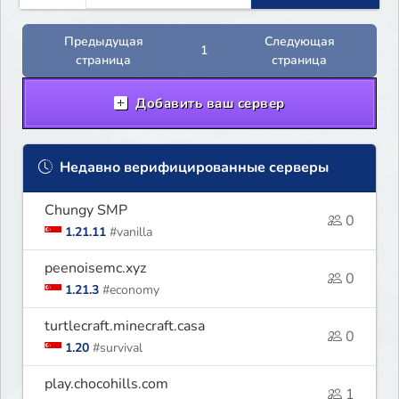
and survival players! (Dont care
About Spawn) The server is hosted
Предыдущая
Следующая
1
24/7 and has alot of Vanilla+
страница
страница
Plugins
Добавить ваш сервер
Недавно верифицированные серверы
Chungy SMP
0
1.21.11
#vanilla
peenoisemc.xyz
0
1.21.3
#economy
turtlecraft.minecraft.casa
0
1.20
#survival
play.chocohills.com
1