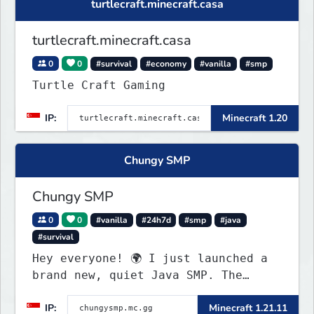
turtlecraft.minecraft.casa
turtlecraft.minecraft.casa
0
0
#survival
#economy
#vanilla
#smp
Turtle Craft Gaming
IP:
Minecraft 1.20
Chungy SMP
Chungy SMP
0
0
#vanilla
#24h7d
#smp
#java
#survival
Hey everyone! 🌍 I just launched a
brand new, quiet Java SMP. The
world is completely fresh,
IP:
Minecraft 1.21.11
untouched, and ready for builders