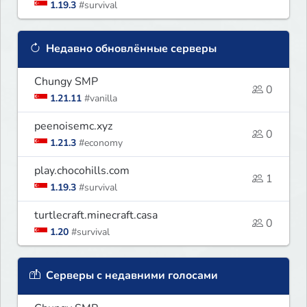
1.19.3
#survival
Недавно обновлённые серверы
Chungy SMP
0
1.21.11
#vanilla
peenoisemc.xyz
0
1.21.3
#economy
play.chocohills.com
1
1.19.3
#survival
turtlecraft.minecraft.casa
0
1.20
#survival
Серверы с недавними голосами