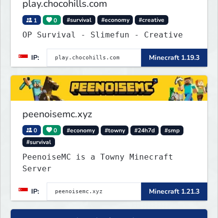
play.chocohills.com
1
0
#survival
#economy
#creative
OP Survival - Slimefun - Creative
IP:
Minecraft 1.19.3
peenoisemc.xyz
0
0
#economy
#towny
#24h7d
#smp
#survival
PeenoiseMC is a Towny Minecraft
Server
IP:
Minecraft 1.21.3