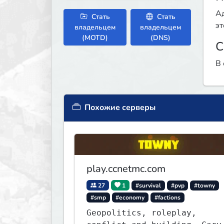
Ад
Стать
Стать
эт
владельцем
владельцем
(MOTD)
(DNS)
С
В 
Похожие серверы
play.ccnetmc.com
27
1
#survival
#pvp
#towny
#smp
#economy
#factions
Geopolitics, roleplay,