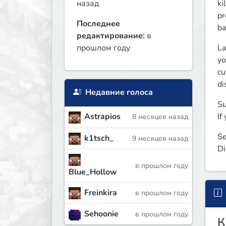
ki
назад
pr
Последнее
ba
редактирование:
в
La
прошлом году
yo
cu
di
Недавние голоса
Su
If
Astrapios
8 месяцев назад
Se
k1tsch_
9 месяцев назад
Di
в прошлом году
Blue_Hollow
Freinkira
в прошлом году
Sehoonie
в прошлом году
К