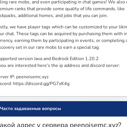
lling rare mobs, and even participating in chat games! We also o
emium ranks that provide some quality of life commands, like

ckpacks, additional homes, and jobs that you can join.
stly, we have player tags which can be customized to your likin
ur chat. These tags can be acquired by purchasing them with i
rrency, earning them by participating in events, or completing a
scovery set in our rare mobs to earn a special tag.
pported version Java and Bedrock Edition 1.20.2

 you are interested here's the ip address and discord server:
rver IP: peenoisemc.xyz

scord: https://discord.gg/PG7xK4g
Часто задаваемые вопросы
акой адрес у сервера peenoisemc.xyz?