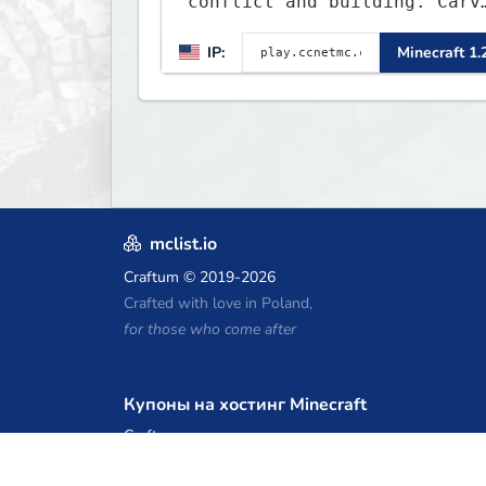
conflict and building. Carve
out your own story on a
IP:
Minecraft 1.
1:1000 map of Earth using
tanks, warships, guns and
more. Express your creative
side by building cities tha
the world will envy.
mclist.io
Craftum
© 2019-2026
Crafted with love in Poland,
for those who come after
Купоны на хостинг Minecraft
Craftserve
IceHost.pl