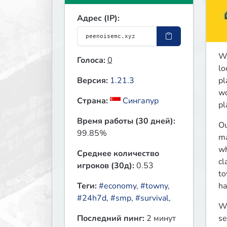
Адрес (IP):
We
Голоса:
0
lo
pl
Версия:
1.21.3
wo
Страна:
Сингапур
pl
Время работы (30 дней):
Ou
99.85%
ma
wh
Среднее количество
cl
игроков (30д):
0.53
to
ha
Теги:
#economy
,
#towny
,
#24h7d
,
#smp
,
#survival
,
We
se
Последний пинг:
2 минут