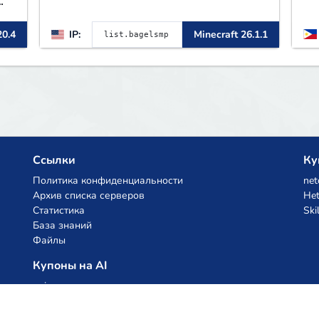
20.4
IP:
Minecraft 26.1.1
t
Ссылки
Ку
Политика конфиденциальности
net
Архив списка серверов
Het
Статистика
Ski
База знаний
Файлы
Купоны на AI
z.ai
MiniMax