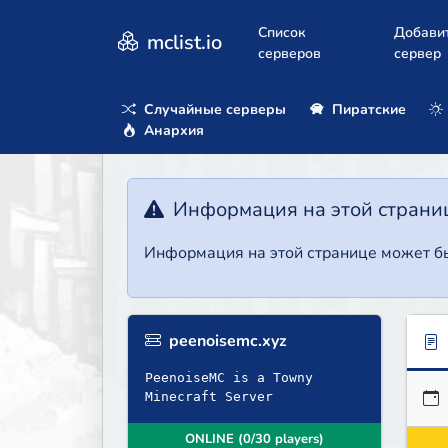
Список
Добави
mclist.io
серверов
сервер
Случайные серверы
Пиратские
Анархия
Информация на этой страни
Информация на этой странице может бы
peenoisemc.xyz
PeenoiseMC is a Towny
Minecraft Server
ONLINE (0/30 players)