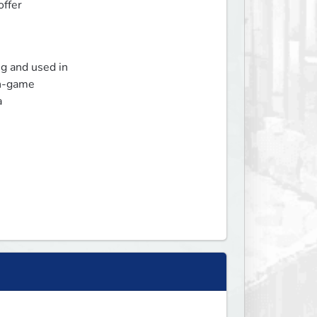
ffer

g and used in

n-game


