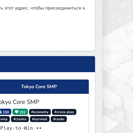
ь этот адрес, чтобы присоединиться к
Tokyo Core SMP
okyo Core SMP
150
292
#economy
#cross-play
#smp
#claims
#survival
#ranks
Play-to-Win ••