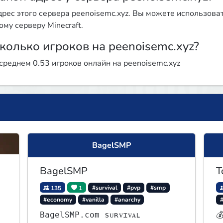
рес этого сервера peenoisemc.xyz. Вы можете использоват
ому серверу Minecraft.
колько игроков на peenoisemc.xyz?
среднем 0.53 игроков онлайн на peenoisemc.xyz
BagelSMP
BagelSMP
T
135
1
#survival
#pvp
#smp
#economy
#vanilla
#anarchy
BagelSMP.com ѕᴜʀᴠɪᴠᴀʟ
