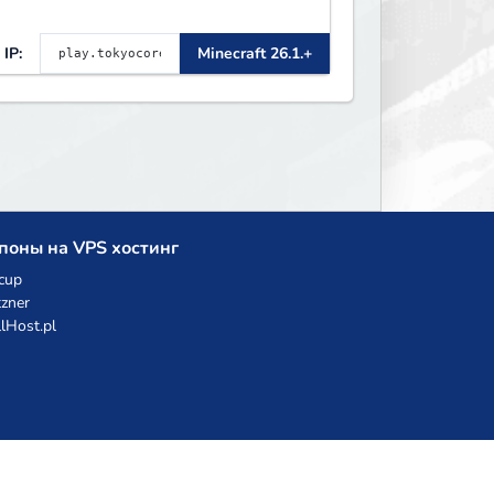
IP:
Minecraft 26.1.+
поны на VPS хостинг
cup
zner
llHost.pl