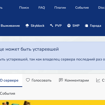
ть
Поиск
FAQ
Плагин
События
Disc
Выживание
Skyblock
PVP
SMP
Города
це может быть устаревшей
ть устаревшей, так как владелец сервера последний раз о
О сервере
Голосовать
Комментарии
С
События