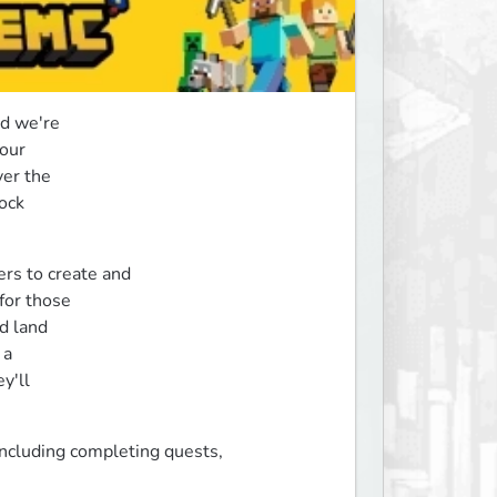
d we're

our

er the

ock

rs to create and

or those

 land

a

'll

ncluding completing quests,
