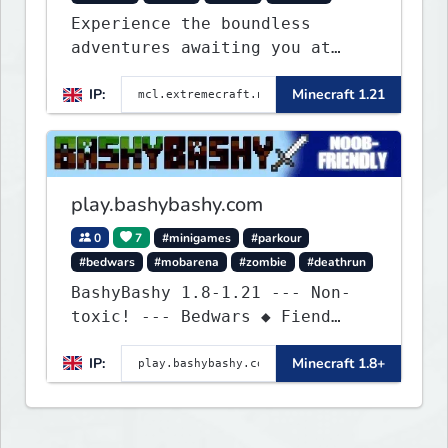
Experience the boundless
adventures awaiting you at
ExtremeCraft.net! Embark on a
IP:
Minecraft 1.21
journey through a plethora of
exhilarating game modes,
blending both timeless
classics and innovative new
experiences seamlessly.
play.bashybashy.com
0
7
#minigames
#parkour
#bedwars
#mobarena
#zombie
#deathrun
BashyBashy 1.8-1.21 --- Non-
toxic! --- Bedwars ◆ Fiend
Fight ◆ Assault Course
IP:
Minecraft 1.8+