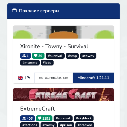
Похожие серверы
Xironite - Towny - Survival
1
39
#survival
#smp
#towny
#mcmmo
#jobs
IP:
Minecraft 1.21.11
ExtremeCraft
406
1191
#survival
#skyblock
#factions
#towny
#prison
#cracked