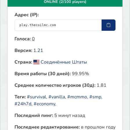
ONLINE (2/100 players)
Адрес (IP):
Голоса:
0
Версия:
1.21
Страна:
Соединённые Штаты
Время работы (30 дней):
99.95%
Среднее количество игроков (30д):
1.81
Теги:
#survival
,
#vanilla
,
#mcmmo
,
#smp
,
#24h7d
,
#economy
,
Последний пинг:
5 минут назад
Последнее редактирование:
в прошлом году