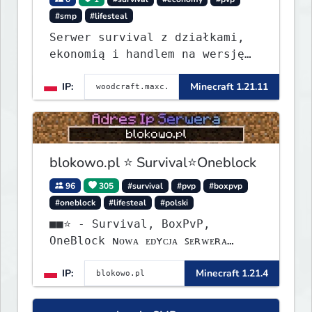
#smp
#lifesteal
Serwer survival z działkami,
ekonomią i handlem na wersję
1.8 - 26.1.1. Rekru ON
IP:
Minecraft 1.21.11
blokowo.pl ⭐ Survival⭐Oneblock
96
305
#survival
#pvp
#boxpvp
#oneblock
#lifesteal
#polski
■■⭐ - Survival, BoxPvP,
OneBlock ɴᴏᴡᴀ ᴇᴅʏᴄᴊᴀ ꜱᴇʀᴡᴇʀᴀ
ᴡʏꜱᴛᴀʀᴛᴏᴡᴀʟᴀ!
IP:
Minecraft 1.21.4