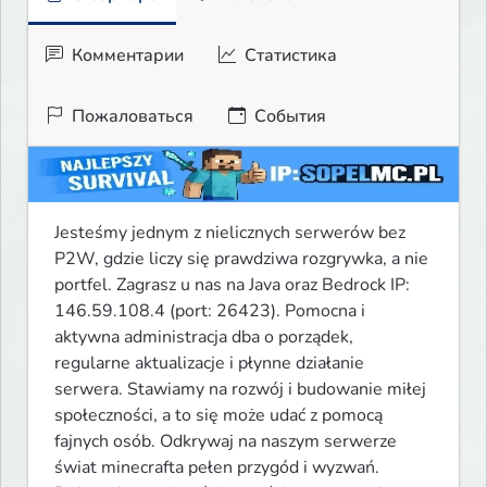
Комментарии
Статистика
Пожаловаться
События
Jesteśmy jednym z nielicznych serwerów bez 
P2W, gdzie liczy się prawdziwa rozgrywka, a nie 
portfel. Zagrasz u nas na Java oraz Bedrock IP: 
146.59.108.4 (port: 26423). Pomocna i 
aktywna administracja dba o porządek, 
regularne aktualizacje i płynne działanie 
serwera. Stawiamy na rozwój i budowanie miłej 
społeczności, a to się może udać z pomocą 
fajnych osób. Odkrywaj na naszym serwerze 
świat minecrafta pełen przygód i wyzwań. 