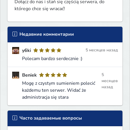
Dołącz do nas i stań się częścią serwera, do 
którego chce się wracać!
Недавние комментарии
y6ki
5 месяцев назад
Polecam bardzo serdecznie :)
Beniek
5
месяцев
Mogę z czystym sumieniem polecić
назад
każdemu ten serwer. Widać że
administracja się stara
Часто задаваемые вопросы