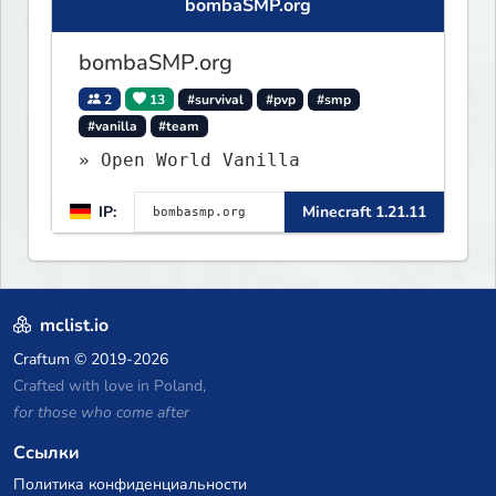
bombaSMP.org
bombaSMP.org
2
13
#survival
#pvp
#smp
#vanilla
#team
» Open World Vanilla
IP:
Minecraft 1.21.11
mclist.io
Craftum
© 2019-2026
Crafted with love in Poland,
for those who come after
Ссылки
Политика конфиденциальности