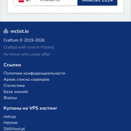
IP:
Minecraft 1.21.4
mclist.io
Craftum
© 2019-2026
Crafted with love in Poland,
for those who come after
Ссылки
Политика конфиденциальности
Архив списка серверов
Статистика
База знаний
Файлы
Купоны на VPS хостинг
netcup
Hetzner
SkillHost.pl