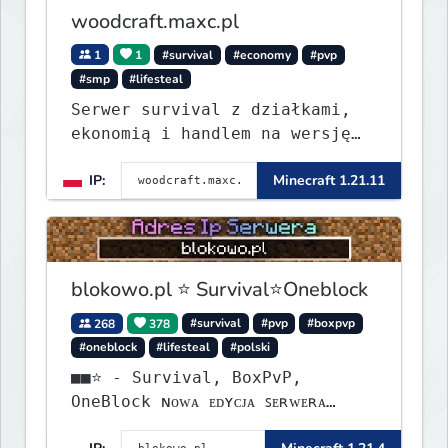
woodcraft.maxc.pl
1
1
#survival
#economy
#pvp
#smp
#lifesteal
Serwer survival z działkami,
ekonomią i handlem na wersję
1.8 - 26.1.1. Rekru ON
IP:
Minecraft 1.21.11
blokowo.pl ⭐ Survival⭐Oneblock
268
378
#survival
#pvp
#boxpvp
#oneblock
#lifesteal
#polski
■■⭐ - Survival, BoxPvP,
OneBlock ɴᴏᴡᴀ ᴇᴅʏᴄᴊᴀ ꜱᴇʀᴡᴇʀᴀ
ᴡʏꜱᴛᴀʀᴛᴏᴡᴀʟᴀ!