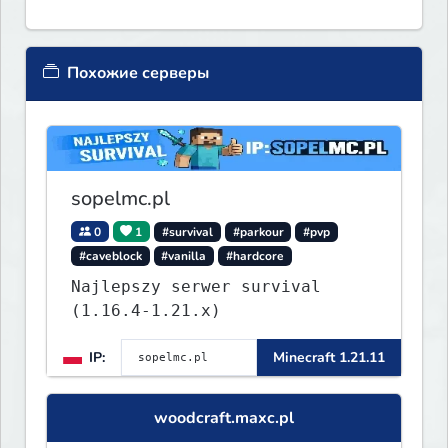
Похожие серверы
sopelmc.pl
0
1
#survival
#parkour
#pvp
#caveblock
#vanilla
#hardcore
Najlepszy serwer survival
(1.16.4-1.21.x)
IP:
Minecraft 1.21.11
woodcraft.maxc.pl