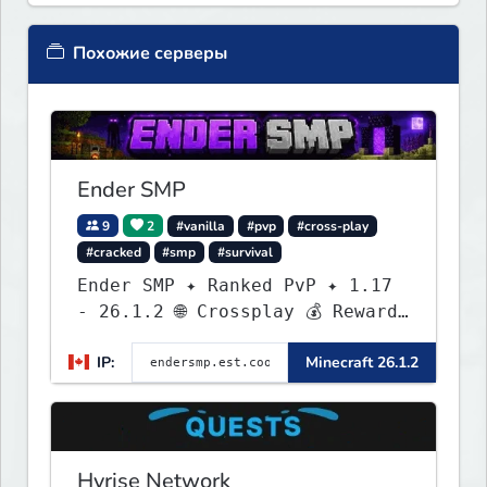
Похожие серверы
Ender SMP
9
2
#vanilla
#pvp
#cross-play
#cracked
#smp
#survival
Ender SMP ✦ Ranked PvP ✦ 1.17
- 26.1.2 🌐 Crossplay 💰 Rewards
🛠 Custom Gear
IP:
Minecraft 26.1.2
Hyrise Network