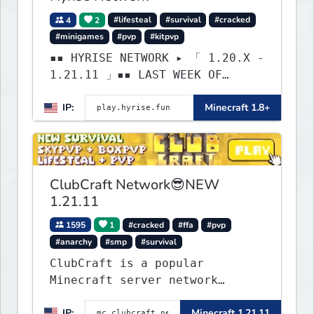
4
2
#lifesteal
#survival
#cracked
#minigames
#pvp
#kitpvp
▪▪ HYRISE NETWORK ▸ 「 1.20.X -
1.21.11 」▪▪ LAST WEEK OF
LIFESTEAL! ┃ discord.gg/hyrise
IP:
Minecraft 1.8+
ClubCraft Network😎NEW
1.21.11
1595
1
#cracked
#ffa
#pvp
#anarchy
#smp
#survival
ClubCraft is a popular
Minecraft server network
offering a variety of game
IP:
Minecraft 1.21.11
modes, including Survival,