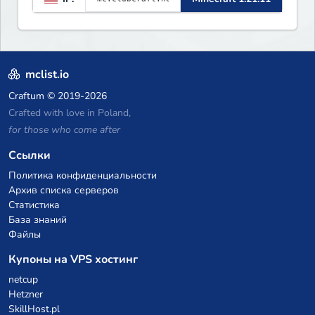
Lifesteal, FFA BoxPVP,
SkyBlock, KitPVP and many
more.
mclist.io
Craftum
© 2019-2026
Crafted with love in Poland,
for those who come after
Ссылки
Политика конфиденциальности
Архив списка серверов
Статистика
База знаний
Файлы
Купоны на VPS хостинг
netcup
Hetzner
SkillHost.pl