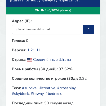
players to enjoy gameplay experience.
ONLINE (0/2024 players)
Адрес (IP):
Голоса:
0
Версия:
1.21.11
Страна:
Соединённые Штаты
Время работы (30 дней):
97.52%
Среднее количество игроков (30д):
0.22
Теги:
#survival
,
#creative
,
#crossplay
,
#skyblock
,
#towny
,
#bedrock
,
Последний пинг:
50 секунд назад