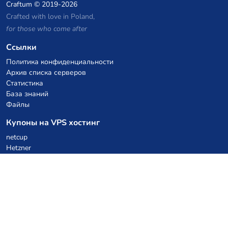
Craftum
© 2019-2026
Crafted with love in Poland,
for those who come after
Ссылки
Политика конфиденциальности
Архив списка серверов
Статистика
База знаний
Файлы
Купоны на VPS хостинг
netcup
Hetzner
SkillHost.pl
Купоны на хостинг Minecraft
Craftserve
IceHost.pl
Купоны на AI