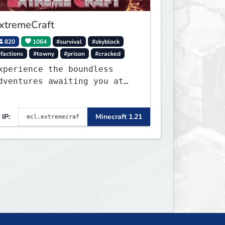
xtremeCraft
820
1064
#survival
#skyblock
factions
#towny
#prison
#cracked
xperience the boundless
dventures awaiting you at
xtremeCraft.net! Embark on
 journey through a plethora
IP:
Minecraft 1.21
f exhilarating game modes,
lending both timeless
lassics and innovative new
xperiences seamlessly.