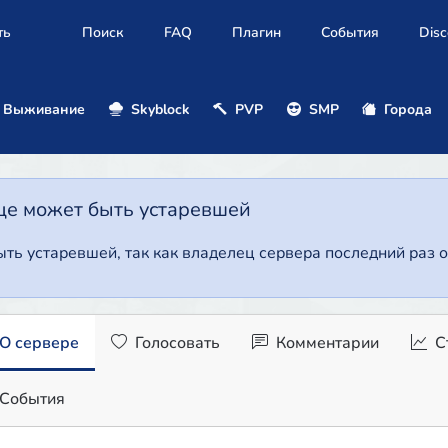
ть
Поиск
FAQ
Плагин
События
Disc
Выживание
Skyblock
PVP
SMP
Города
це может быть устаревшей
ть устаревшей, так как владелец сервера последний раз о
О сервере
Голосовать
Комментарии
С
События