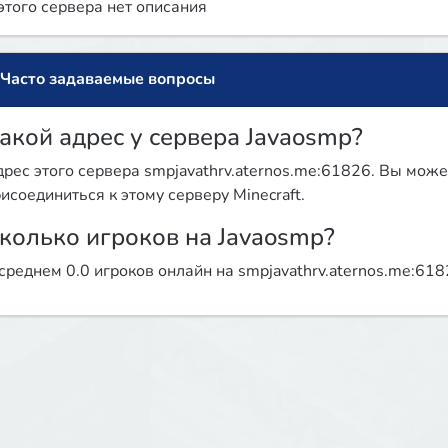
этого сервера нет описания
Часто задаваемые вопросы
акой адрес у сервера Javaosmp?
рес этого сервера smpjavathrv.aternos.me:61826. Вы може
исоединиться к этому серверу Minecraft.
колько игроков на Javaosmp?
среднем 0.0 игроков онлайн на smpjavathrv.aternos.me:61