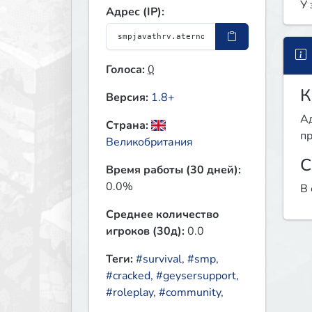
У 
Адрес (IP):
Голоса:
0
К
Версия:
1.8+
Ад
Страна:
пр
Великобритания
С
Время работы (30 дней):
0.0%
В 
Среднее количество
игроков (30д):
0.0
Теги:
#survival
,
#smp
,
#cracked
,
#geysersupport
,
#roleplay
,
#community
,