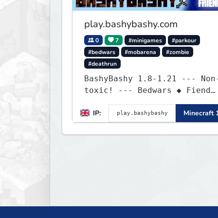
play.bashybashy.com
0
7
#minigames
#parkour
#bedwars
#mobarena
#zombie
#deathrun
BashyBashy 1.8-1.21 --- Non
toxic! --- Bedwars ◆ Fiend
Fight ◆ Assault Course
IP:
Minecraft 