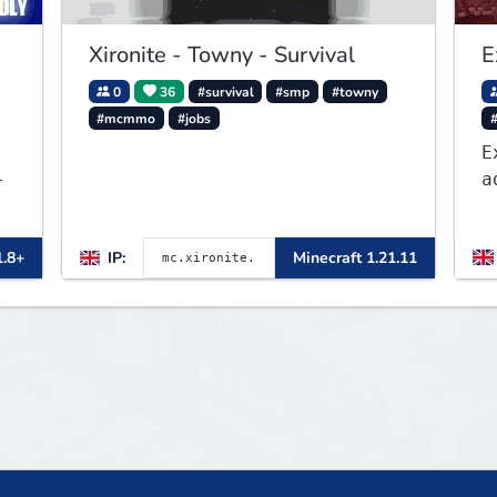
Xironite - Towny - Survival
E
0
36
#survival
#smp
#towny
#mcmmo
#jobs
#
E
-
a
E
a
1.8+
IP:
Minecraft 1.21.11
o
b
c
e