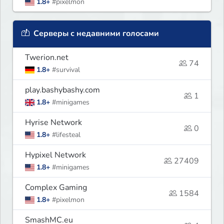
1.8+
#pixelmon
Серверы с недавними голосами
Twerion.net
74
1.8+
#survival
play.bashybashy.com
1
1.8+
#minigames
Hyrise Network
0
1.8+
#lifesteal
Hypixel Network
27409
1.8+
#minigames
Complex Gaming
1584
1.8+
#pixelmon
SmashMC.eu