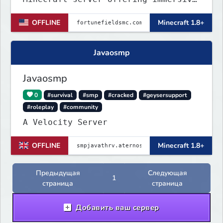
gameplay across SMP, KitPVP, and
OFFLINE
Minecraft 1.8+
Prisons. It emphasizes community
engagement, player creativity, and
growth through innovative features!
Javaosmp
Javaosmp
0
#survival
#smp
#cracked
#geysersupport
#roleplay
#community
A Velocity Server
OFFLINE
Minecraft 1.8+
Предыдущая
Следующая
1
страница
страница
Добавить ваш сервер