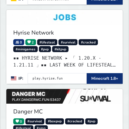
Hyrise Network
0
2
#lifesteal
#survival
#cracked
#minigames
#pvp
#kitpvp
▪▪ HYRISE NETWORK ▸ 「 1.20.X -
1.21.11 」▪▪ LAST WEEK OF LIFESTEAL!
┃ discord.gg/hyrise
IP:
Minecraft 1.8+
Danger MC
0
#survival
#boxpvp
#cracked
#pvp
#lifesteal
#smp