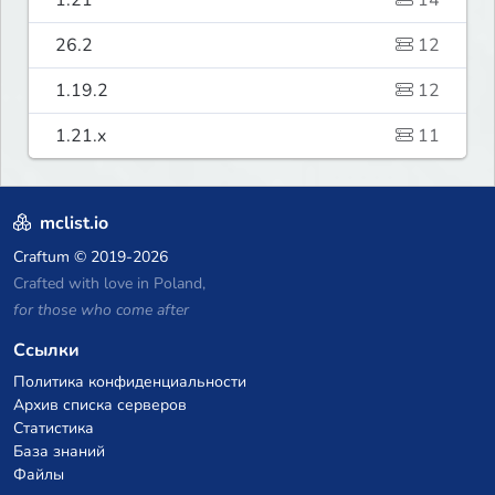
26.2
12
1.19.2
12
1.21.x
11
mclist.io
Craftum
© 2019-2026
Crafted with love in Poland,
for those who come after
Ссылки
Политика конфиденциальности
Архив списка серверов
Статистика
База знаний
Файлы