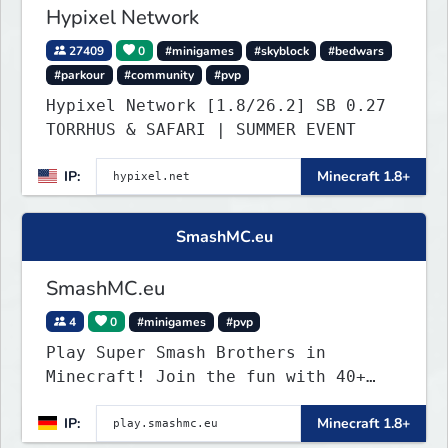
Hypixel Network
27409
0
#minigames
#skyblock
#bedwars
#parkour
#community
#pvp
Hypixel Network [1.8/26.2] SB 0.27
TORRHUS & SAFARI | SUMMER EVENT
IP:
Minecraft 1.8+
SmashMC.eu
SmashMC.eu
4
0
#minigames
#pvp
Play Super Smash Brothers in
Minecraft! Join the fun with 40+
unique characters and insane items!
IP:
Minecraft 1.8+