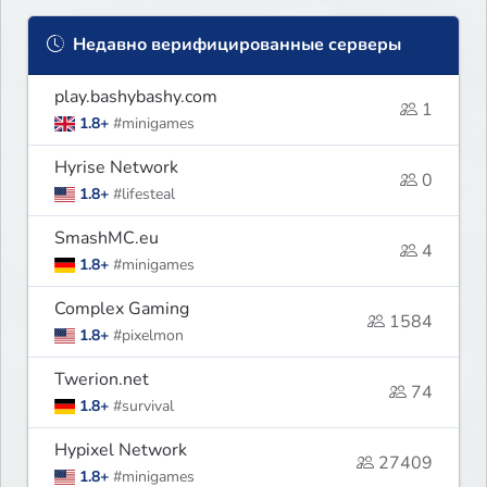
Недавно верифицированные серверы
play.bashybashy.com
1
1.8+
#minigames
Hyrise Network
0
1.8+
#lifesteal
SmashMC.eu
4
1.8+
#minigames
Complex Gaming
1584
1.8+
#pixelmon
Twerion.net
74
1.8+
#survival
Hypixel Network
27409
1.8+
#minigames