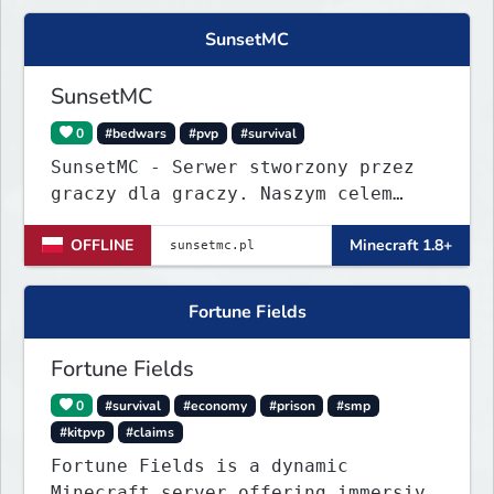
SunsetMC
SunsetMC
0
#bedwars
#pvp
#survival
SunsetMC - Serwer stworzony przez
graczy dla graczy. Naszym celem
jest ciągłe ulepszanie rozgrywki i
OFFLINE
Minecraft 1.8+
budowanie zgranej społeczności.
Dołącz, graj, rywalizuj i pomóż nam
tworzyć idealne miejsce do gry!
Fortune Fields
Fortune Fields
0
#survival
#economy
#prison
#smp
#kitpvp
#claims
Fortune Fields is a dynamic
Minecraft server offering immersive