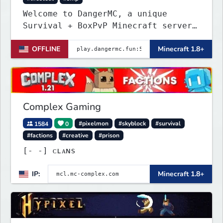
Welcome to DangerMC, a unique
Survival + BoxPvP Minecraft server
for Java and Bedrock (PE) players.
OFFLINE
Minecraft 1.8+
Complex Gaming
1584
0
#pixelmon
#skyblock
#survival
#factions
#creative
#prison
[‐ ‐] ᴄʟᴀɴs
IP:
Minecraft 1.8+