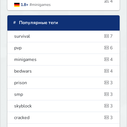
4
1.8+
#minigames
Популярные теги
survival
7
pvp
6
minigames
4
bedwars
4
prison
3
smp
3
skyblock
3
cracked
3