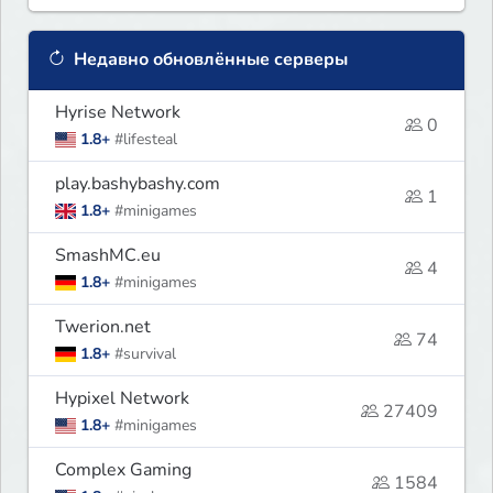
Недавно обновлённые серверы
Hyrise Network
0
1.8+
#lifesteal
play.bashybashy.com
1
1.8+
#minigames
SmashMC.eu
4
1.8+
#minigames
Twerion.net
74
1.8+
#survival
Hypixel Network
27409
1.8+
#minigames
Complex Gaming
1584