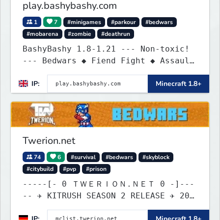
play.bashybashy.com
1
7
#minigames
#parkour
#bedwars
#mobarena
#zombie
#deathrun
BashyBashy 1.8-1.21 --- Non-toxic!
--- Bedwars ◆ Fiend Fight ◆ Assault
Course
IP:
Minecraft 1.8+
Twerion.net
74
6
#survival
#bedwars
#skyblock
#citybuild
#pvp
#prison
-----[- 0 ＴＷＥＲＩＯＮ.ＮＥＴ 0 -]---
-- ✈ KITRUSH SEASON 2 RELEASE ✈ 20%
SALE NOW!
IP:
Minecraft 1.8+