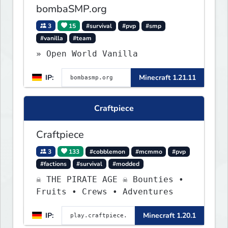
bombaSMP.org
3
15
#survival
#pvp
#smp
#vanilla
#team
» Open World Vanilla
IP:
Minecraft 1.21.11
Craftpiece
Craftpiece
3
133
#cobblemon
#mcmmo
#pvp
#factions
#survival
#modded
☠ THE PIRATE AGE ☠ Bounties •
Fruits • Crews • Adventures
IP:
Minecraft 1.20.1