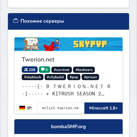
Похожие серверы
Twerion.net
108
6
#survival
#bedwars
#skyblock
#citybuild
#pvp
#prison
-----[- 0 ＴＷＥＲＩＯＮ.ＮＥＴ 0
-]----- ✈ KITRUSH SEASON 2
RELEASE ✈ 20% SALE NOW!
IP:
Minecraft 1.8+
bombaSMP.org