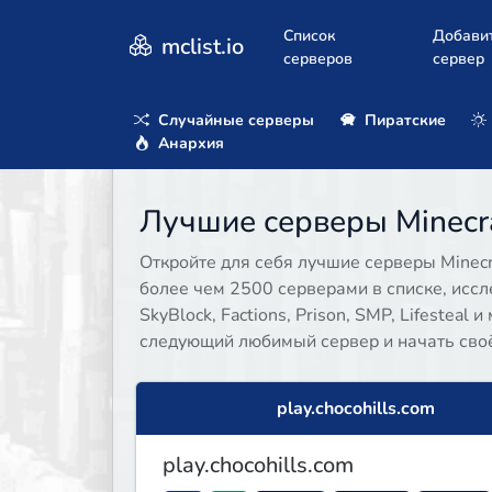
Список
Добави
mclist.io
серверов
сервер
Случайные серверы
Пиратские
Анархия
Лучшие серверы Minecra
Откройте для себя лучшие серверы Minecra
более чем 2500 серверами в списке, иссл
SkyBlock, Factions, Prison, SMP, Lifesteal
следующий любимый сервер и начать своё 
play.chocohills.com
play.chocohills.com