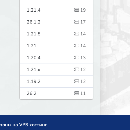
1.21.4
19
26.1.2
17
1.21.8
14
1.21
14
1.20.4
13
1.21.x
12
1.19.2
12
26.2
11
поны на VPS хостинг