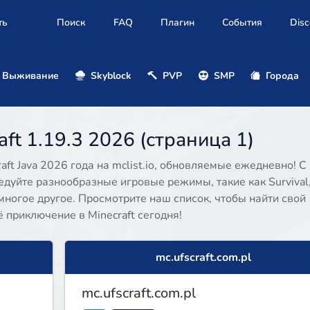
ть
Поиск
FAQ
Плагин
События
Disc
Выживание
Skyblock
PVP
SMP
Города
ft 1.19.3 2026 (страница 1)
ft Java 2026 года на mclist.io, обновляемые ежедневно! С
едуйте разнообразные игровые режимы, такие как Survival
 и многое другое. Просмотрите наш список, чтобы найти свой
приключение в Minecraft сегодня!
mc.ufscraft.com.pl
mc.ufscraft.com.pl