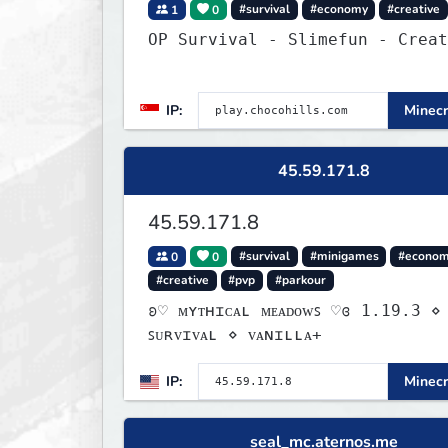
1
0
#survival
#economy
#creative
OP Survival - Slimefun - Creat
IP:
Minecr
45.59.171.8
45.59.171.8
0
0
#survival
#minigames
#econo
#creative
#pvp
#parkour
ʚ♡ ᴍʏᴛʜɪᴄᴀʟ ᴍᴇᴀᴅᴏᴡꜱ ♡ɞ 1.19.3 ⋄
ꜱᴜʀᴠɪᴠᴀʟ ⋄ ᴠᴀɴɪʟʟᴀ+
IP:
Minecr
seal_mc.aternos.me