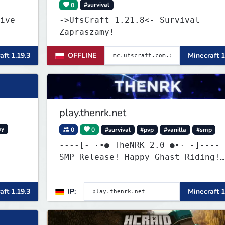
0
#survival
ive
->UfsCraft 1.21.8<- Survival
Zapraszamy!
aft 1.19.3
OFFLINE
Minecraft 1
play.thenrk.net
my
0
0
#survival
#pvp
#vanilla
#smp
----[- ۰•● TheNRK 2.0 ●•۰ -]----
SMP Release! Happy Ghast Riding!
discord.gg/6h8GsPjcHF
aft 1.19.3
IP:
Minecraft 1