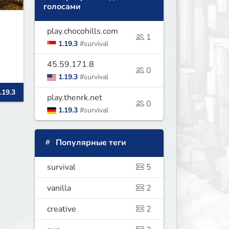
голосами
play.chocohills.com
1
1.19.3
#survival
45.59.171.8
0
1.19.3
#survival
.19.3
play.thenrk.net
0
1.19.3
#survival
Популярные теги
survival
5
vanilla
2
creative
2