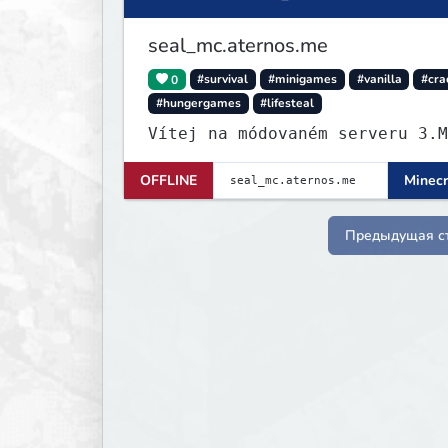
seal_mc.aternos.me
0
#survival
#minigames
#vanilla
#cra
#hungergames
#lifesteal
Vítej na módovaném serveru 3.M
OFFLINE
Minecr
Предыдущая с