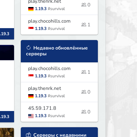
play.thenrk.net
0
1.19.3
#survival
play.chocohills.com
1
1.19.3
#survival
.19.3
Недавно обновлённые
серверы
play.chocohills.com
1
1.19.3
#survival
play.thenrk.net
0
1.19.3
#survival
45.59.171.8
0
1.19.3
#survival
.19.3
Серверы с недавними