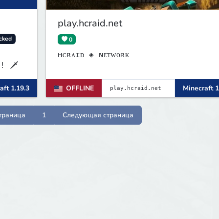
play.hcraid.net
cked
0
ʜᴄʀᴀɪᴅ ◈ ɴᴇᴛᴡᴏʀᴋ
! 🗡
aft 1.19.3
OFFLINE
Minecraft 1
траница
1
Следующая страница