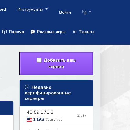
ord
Инструменты
Войти
Паркур
Ролевые игры
Тюрьма
Добавить ваш
сервер
,
Недавно
верифицированные
серверы
45.59.171.8
0
1.19.3
#survival