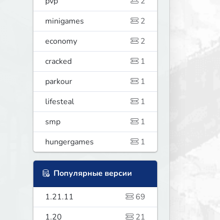
pvp
2
minigames
2
economy
2
cracked
1
parkour
1
lifesteal
1
smp
1
hungergames
1
Популярные версии
1.21.11
69
1.20
21