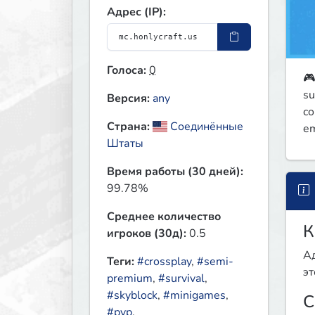
Адрес (IP):
Голоса:
0
🎮
su
Версия:
any
co
Страна:
Соединённые
em
Штаты
Время работы (30 дней):
99.78%
Среднее количество
К
игроков (30д):
0.5
Ад
Теги:
#crossplay
,
#semi-
эт
premium
,
#survival
,
#skyblock
,
#minigames
,
С
#pvp
,