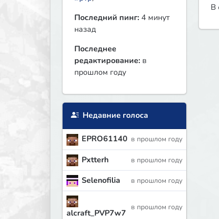
В 
Последний пинг:
4 минут
назад
Последнее
редактирование:
в
прошлом году
Недавние голоса
EPRO61140
в прошлом году
Pxtterh
в прошлом году
Selenofilia
в прошлом году
в прошлом году
alcraft_PVP7w7