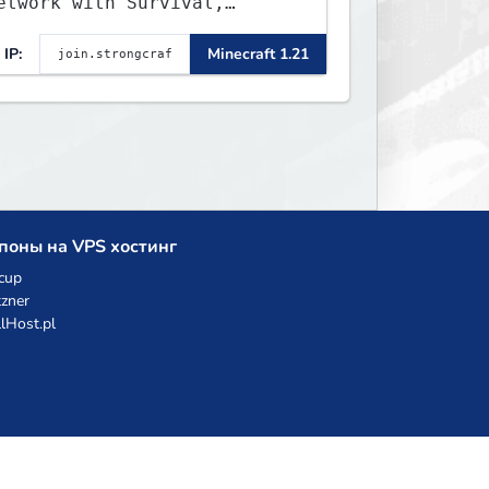
etwork with Survival,
reative, Skyblock, Prison,
IP:
Minecraft 1.21
owny, PvP, LifeSteal,
vents, and more. Pick a
erver and start playing.
поны на VPS хостинг
cup
zner
llHost.pl