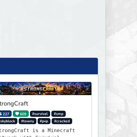
trongCraft
227
609
#survival
#smp
#skyblock
#towny
#pvp
#cracked
trongCraft is a Minecraft