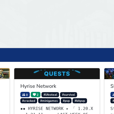
Hyrise Network
S
0
2
#lifesteal
#survival
#cracked
#minigames
#pvp
#kitpvp
▪▪ HYRISE NETWORK ▸ 「 1.20.X
S