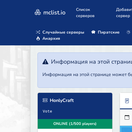
Список
Добави
mclist.io
серверов
сервер
Случайные серверы
Пиратские
Анархия
Информация на этой страни
Информация на этой странице может бы
HonlyCraft
Vote
ONLINE (1/500 players)