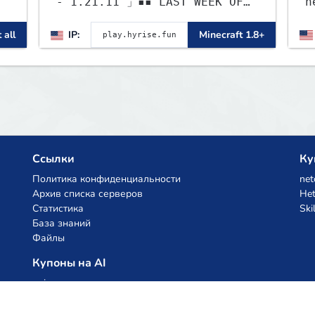
- 1.21.11 」▪▪ LAST WEEK OF
n
LIFESTEAL! ┃
C
 all
IP:
Minecraft 1.8+
discord.gg/hyrise
T
,
E
s
Ссылки
Ку
Политика конфиденциальности
net
Архив списка серверов
Het
Статистика
Ski
База знаний
Файлы
Купоны на AI
z.ai
MiniMax