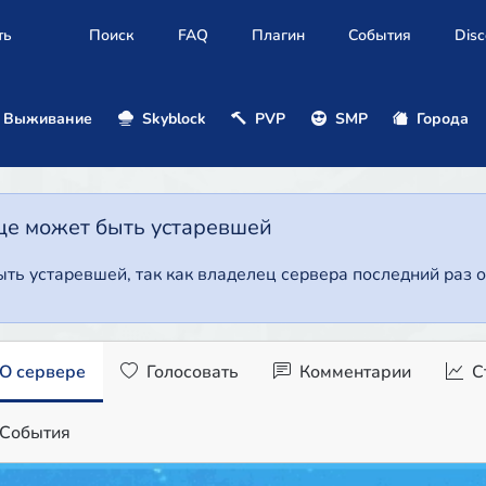
ть
Поиск
FAQ
Плагин
События
Disc
Выживание
Skyblock
PVP
SMP
Города
це может быть устаревшей
ть устаревшей, так как владелец сервера последний раз о
О сервере
Голосовать
Комментарии
С
События