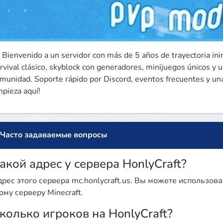
 Bienvenido a un servidor con más de 5 años de trayectoria in
rvival clásico, skyblock con generadores, minijuegos únicos y un
munidad. Soporte rápido por Discord, eventos frecuentes y una
pieza aquí!
Часто задаваемые вопросы
акой адрес у сервера HonlyCraft?
рес этого сервера mc.honlycraft.us. Вы можете использова
ому серверу Minecraft.
колько игроков на HonlyCraft?