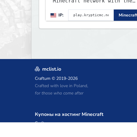
Minecraft network with the
BEST gamemodes you'll ever
IP:
Minecraft
play. Minigames, KitPvP,
Lifesteal, Prison, Practice
Bedwars, Skywars, & much
much more!
mclist.io
Craftum
© 2019-2026
Crafted with love in Poland,
for those who come after
Купоны на хостинг Minecraft
Craftserve
IceHost.pl