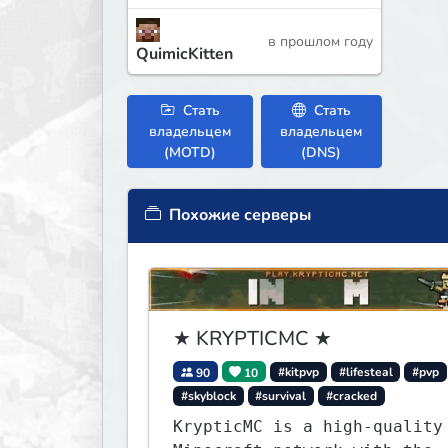
в прошлом году
QuimicKitten
Стать
Стать
владельцем
владельцем
(MOTD)
(DNS)
Похожие серверы
★ KRYPTICMC ★
90
10
#kitpvp
#lifesteal
#pvp
#skyblock
#survival
#cracked
KrypticMC is a high-quality