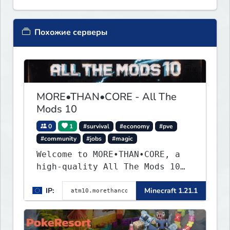
Похожие серверы
MORE•THAN•CORE - All The
Mods 10
0
1
#survival
#economy
#pve
#community
#jobs
#magic
Welcome to MORE•THAN•CORE, a
high-quality All The Mods 10
Minecraft server built for
IP:
Minecraft 1.21.1
players who want a smooth,
polished, and rewarding modded
experience.