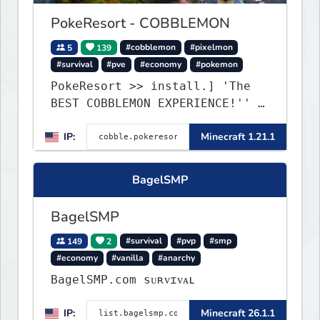
PokeResort - COBBLEMON
5
139
#cobblemon
#pixelmon
#survival
#pve
#economy
#pokemon
PokeResort >> install.] 'The
BEST COBBLEMON EXPERIENCE!'' -
TripAdvisor[❤
IP:
Minecraft 1.21.1
BagelSMP
BagelSMP
149
2
#survival
#pvp
#smp
#economy
#vanilla
#anarchy
BagelSMP.com ѕᴜʀᴠɪᴠᴀʟ
IP:
Minecraft 26.1.1