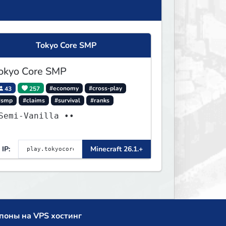
Tokyo Core SMP
okyo Core SMP
43
257
#economy
#cross-play
#smp
#claims
#survival
#ranks
Semi-Vanilla ••
IP:
Minecraft 26.1.+
поны на VPS хостинг