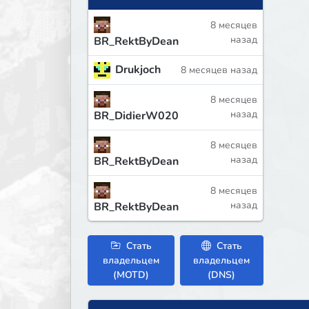
8 месяцев
назад
BR_RektByDean
Drukjoch
8 месяцев назад
8 месяцев
назад
BR_DidierW020
8 месяцев
назад
BR_RektByDean
8 месяцев
назад
BR_RektByDean
Стать
Стать
владельцем
владельцем
(MOTD)
(DNS)