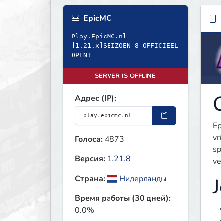
EpicMC
Play.EpicMC.nl
[1.21.x]SEIZOEN 8 OFFICIEEL
OPEN!
SERVER IS OFFLINE
Адрес (IP):
Ep
vr
Голоса:
4873
sp
Версия:
1.21.8
ve
Страна:
Нидерланды
Время работы (30 дней):
0.0%