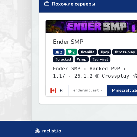
Похожие серверы
Ender SMP
2
2
#vanilla
#pvp
#cross-play
#cracked
#smp
#survival
Ender SMP ✦ Ranked PvP ✦
1.17 - 26.1.2 🌐 Crossplay 💰
Rewards 🛠 Custom Gear
IP:
Minecraft 26
mclist.io