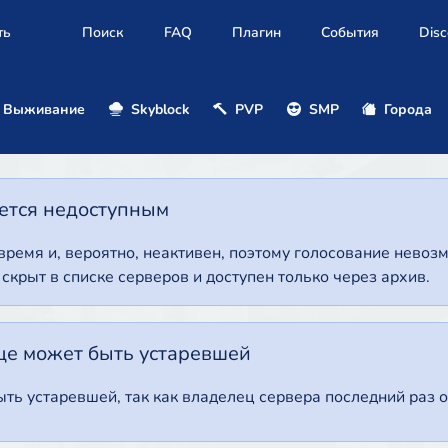
ть
Поиск
FAQ
Плагин
События
Disc
Выживание
Skyblock
PVP
SMP
Города
нется недоступным
 время и, вероятно, неактивен, поэтому голосование нево
т скрыт в списке серверов и доступен только через архив.
це может быть устаревшей
ть устаревшей, так как владелец сервера последний раз о