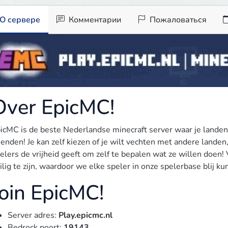
О сервере
Комментарии
Пожаловаться
Over EpicMC!
icMC is de beste Nederlandse minecraft server waar je landen 
ienden! Je kan zelf kiezen of je wilt vechten met andere landen, 
elers de vrijheid geeft om zelf te bepalen wat ze willen doen! 
ilig te zijn, waardoor we elke speler in onze spelerbase blij k
Join EpicMC!
Server adres:
Play.epicmc.nl
Bedrock poort:
19143