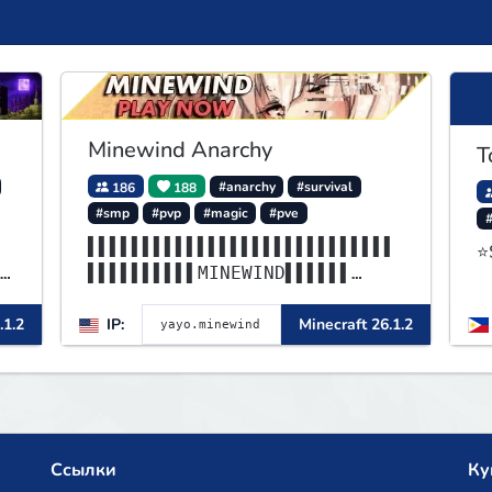
Minewind Anarchy
T
186
188
#anarchy
#survival
#smp
#pvp
#magic
#pve
▌▌▌▌▌▌▌▌▌▌▌▌▌▌▌▌▌▌▌▌▌▌▌▌▌▌▌▌
⭐
▌▌▌▌▌▌▌▌▌▌MINEWIND▌▌▌▌▌▌
▌▌▌▌▌▌▌▌▌▌▌▌▌▌▌▌▌▌▌▌▌▌▌▌▌▌▌▌
.1.2
IP:
Minecraft 26.1.2
▌▌▌▌▌▌▌▌▌▌▌▌▌▌▌▌▌▌▌▌▌▌▌▌
Ссылки
Ку