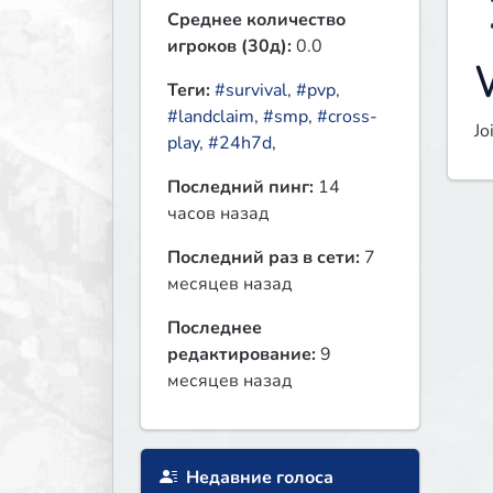
Среднее количество
игроков (30д):
0.0
W
Теги:
#survival
,
#pvp
,
#landclaim
,
#smp
,
#cross-
Jo
play
,
#24h7d
,
Последний пинг:
14
часов назад
Последний раз в сети:
7
месяцев назад
Последнее
редактирование:
9
месяцев назад
Недавние голоса