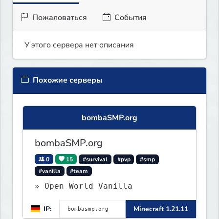
Пожаловаться
События
У этого сервера нет описания
Похожие серверы
bombaSMP.org
bombaSMP.org
0
15
#survival
#pvp
#smp
#vanilla
#team
» Open World Vanilla
IP:
Minecraft 1.21.11