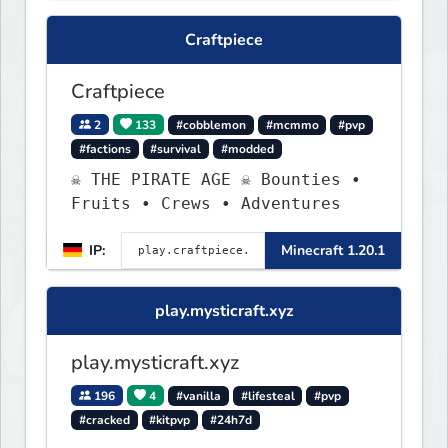
Craftpiece
Craftpiece
2
133
#cobblemon
#mcmmo
#pvp
#factions
#survival
#modded
☠ THE PIRATE AGE ☠ Bounties •
Fruits • Crews • Adventures
IP:
Minecraft 1.20.1
play.mysticraft.xyz
play.mysticraft.xyz
196
4
#vanilla
#lifesteal
#pvp
#cracked
#kitpvp
#24h7d