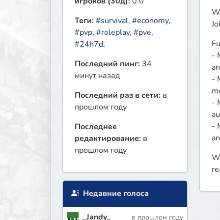
игроков (30д):
0.0
Wa
Теги:
#survival
,
#economy
,
Jo
#pvp
,
#roleplay
,
#pve
,
Fu
#24h7d
,
- 
Последний пинг:
34
an
минут назад
- 
mo
Последний раз в сети:
в
- 
прошлом году
au
- 
Последнее
an
редактирование:
в
прошлом году
We
re
Недавние голоса
_Jandy_
в прошлом году