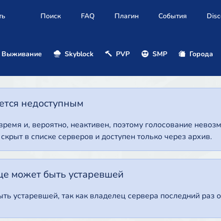
ть
Поиск
FAQ
Плагин
События
Disc
Выживание
Skyblock
PVP
SMP
Города
нется недоступным
 время и, вероятно, неактивен, поэтому голосование нево
т скрыт в списке серверов и доступен только через архив.
це может быть устаревшей
ть устаревшей, так как владелец сервера последний раз о