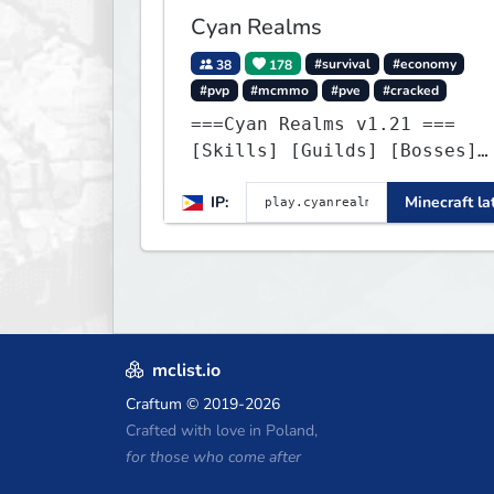
Cyan Realms
38
178
#survival
#economy
#pvp
#mcmmo
#pve
#cracked
===Cyan Realms v1.21 ===
[Skills] [Guilds] [Bosses]
[Unique] [No Griefing]
IP:
Minecraft la
mclist.io
Craftum
© 2019-2026
Crafted with love in Poland,
for those who come after