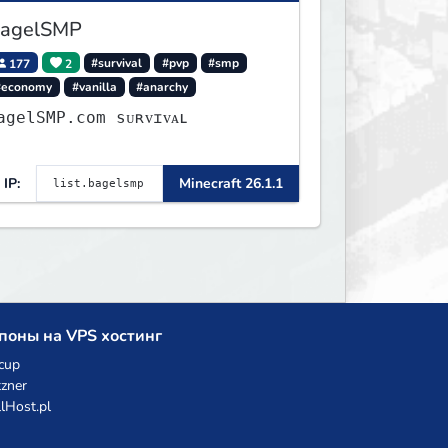
agelSMP
177
2
#survival
#pvp
#smp
#economy
#vanilla
#anarchy
agelSMP.com ѕᴜʀᴠɪᴠᴀʟ
IP:
Minecraft 26.1.1
поны на VPS хостинг
cup
zner
llHost.pl