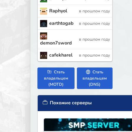
Raphyol
в прошлом году
earthtogab
в прошлом году
в прошлом году
demon7sword
cafekharel
в прошлом году
Стать
Стать
владельцем
владельцем
(MOTD)
(DNS)
Похожие серверы