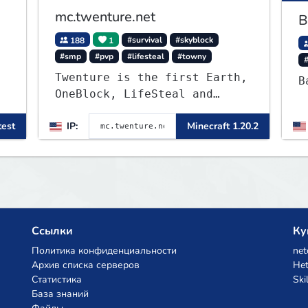
mc.twenture.net
B
188
1
#survival
#skyblock
#smp
#pvp
#lifesteal
#towny
Twenture is the first Earth,
B
OneBlock, LifeSteal and
Survival Server set in
test
IP:
Minecraft 1.20.2
version 1.20 - 1.20.2. Get
ready to make memories that
you will never forget and
play on one of the fastest
growing SMP's in the world!
Ссылки
Ку
Политика конфиденциальности
net
Архив списка серверов
Het
Статистика
Ski
База знаний