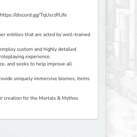
: https://discord.gg/TqUsrzRUfe
r entities that are acted by well-trained 
 employ custom and highly detailed 
roleplaying experience.

e, and seeks to help improve all 
rovide uniquely immersive biomes, items 
r creation for the Mortals & Mythos 