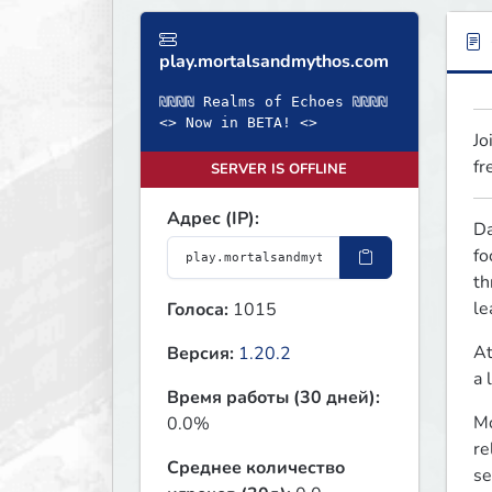
play.mortalsandmythos.com
₪₪₪₪ Realms of Echoes ₪₪₪₪
<> Now in BETA! <>
Jo
fr
SERVER IS OFFLINE
Адрес (IP):
Da
fo
th
le
Голоса:
1015
At
Версия:
1.20.2
a 
Время работы (30 дней):
Mo
0.0%
re
Среднее количество
se