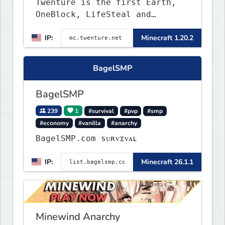
Twenture is the first Earth,
OneBlock, LifeSteal and
Survival Server set in version
IP:
Minecraft 1.20.2
1.20 - 1.20.2. Get ready to
make memories that you will
never forget and play on one
BagelSMP
of the fastest growing SMP's
in the world!
BagelSMP
239
1
#survival
#pvp
#smp
#economy
#vanilla
#anarchy
BagelSMP.com ѕᴜʀᴠɪᴠᴀʟ
IP:
Minecraft 26.1.1
Minewind Anarchy