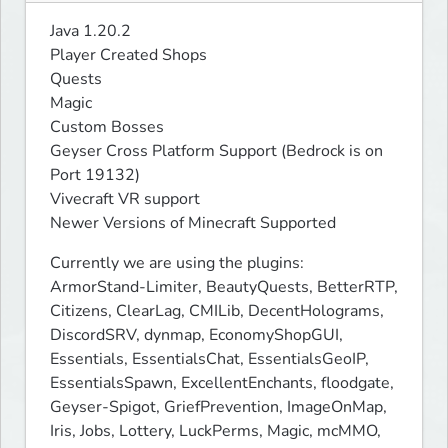
Java 1.20.2

Player Created Shops

Quests

Magic

Custom Bosses

Geyser Cross Platform Support (Bedrock is on 
Port 19132)

Vivecraft VR support

Newer Versions of Minecraft Supported
Currently we are using the plugins:

ArmorStand-Limiter, BeautyQuests, BetterRTP, 
Citizens, ClearLag, CMILib, DecentHolograms, 
DiscordSRV, dynmap, EconomyShopGUI, 
Essentials, EssentialsChat, EssentialsGeoIP, 
EssentialsSpawn, ExcellentEnchants, floodgate, 
Geyser-Spigot, GriefPrevention, ImageOnMap, 
Iris, Jobs, Lottery, LuckPerms, Magic, mcMMO, 