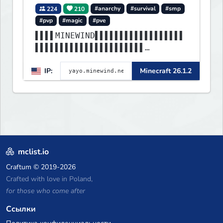
224
210
#anarchy
#survival
#smp
#pvp
#magic
#pve
▌▌▌▌MINEWIND▌▌▌▌▌▌▌▌▌▌▌▌▌▌▌▌▌▌
▌▌▌▌▌▌▌▌▌▌▌▌▌▌▌▌▌▌▌▌▌▌
▌▌▌▌▌▌▌▌▌▌▌▌▌▌▌▌▌▌▌▌▌▌▌▌▌▌▌▌▌▌
IP:
Minecraft 26.1.2
▌▌▌▌▌▌▌▌▌▌▌▌▌▌▌▌▌▌▌▌▌▌
mclist.io
Craftum
© 2019-2026
Crafted with love in Poland,
for those who come after
Ссылки