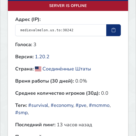
SERVER IS OFFLINE
Адрес (IP):
Голоса:
3
Версия:
1.20.2
Страна:
Соединённые Штаты
Время работы (30 дней):
0.0%
Среднее количество игроков (30д):
0.0
Теги:
#survival
,
#economy
,
#pve
,
#mcmmo
,
#smp
,
Последний пинг:
13 часов назад