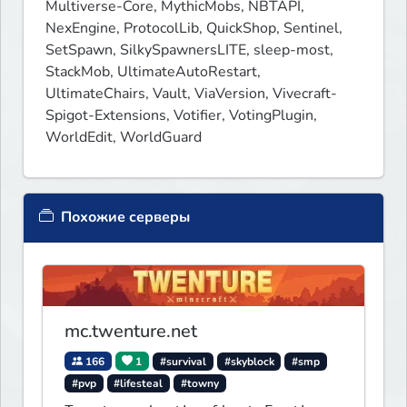
Multiverse-Core, MythicMobs, NBTAPI, 
NexEngine, ProtocolLib, QuickShop, Sentinel, 
SetSpawn, SilkySpawnersLITE, sleep-most, 
StackMob, UltimateAutoRestart, 
UltimateChairs, Vault, ViaVersion, Vivecraft-
Spigot-Extensions, Votifier, VotingPlugin, 
WorldEdit, WorldGuard
Похожие серверы
mc.twenture.net
166
1
#survival
#skyblock
#smp
#pvp
#lifesteal
#towny