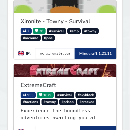
Xironite - Towny - Survival
2
36
#survival
#smp
#towny
#mcmmo
#jobs
IP:
Minecraft 1.21.11
ExtremeCraft
955
1079
#survival
#skyblock
#factions
#towny
#prison
#cracked
Experience the boundless
adventures awaiting you at
ExtremeCraft.net! Embark on a