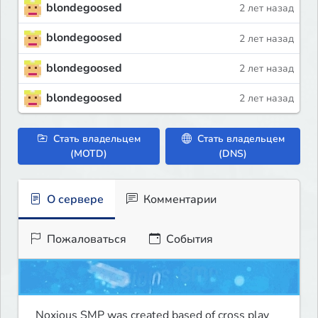
blondegoosed
2 лет назад
blondegoosed
2 лет назад
blondegoosed
2 лет назад
blondegoosed
2 лет назад
Стать владельцем
Стать владельцем
(MOTD)
(DNS)
О сервере
Комментарии
Пожаловаться
События
Noxious SMP was created based of cross play 