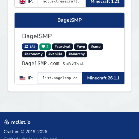
IP:
Minecraft 1.21
journey through a plethora of
exhilarating game modes,
blending both timeless
BagelSMP
classics and innovative new
experiences seamlessly.
BagelSMP
181
2
#survival
#pvp
#smp
#economy
#vanilla
#anarchy
BagelSMP.com ѕᴜʀᴠɪᴠᴀʟ
IP:
Minecraft 26.1.1
mclist.io
Craftum
© 2019-2026