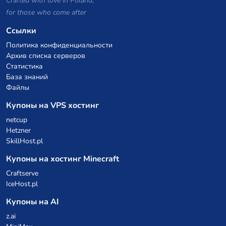
Crafted with love in Poland,
for those who come after
Ссылки
Политика конфиденциальности
Архив списка серверов
Статистика
База знаний
Файлы
Купоны на VPS хостинг
netcup
Hetzner
SkillHost.pl
Купоны на хостинг Minecraft
Craftserve
IceHost.pl
Купоны на AI
z.ai