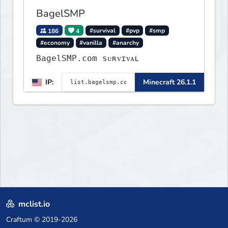
BagelSMP
186
4
#survival
#pvp
#smp
#economy
#vanilla
#anarchy
BagelSMP.com ѕᴜʀᴠɪᴠᴀʟ
IP:
Minecraft 26.1.1
mclist.io
Craftum
© 2019-2026