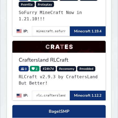
#vanilla
#roleplay
SoFurry MineCraft Now in
1.21.10!!!
IP:
Minecraft 1.19.4
Craftersland RLCraft
0
2
#24h7d
#economy
#modded
RLCraft v2.9.3 by CraftersLand
But Better!
IP:
Minecraft 1.12.2
BagelSMP