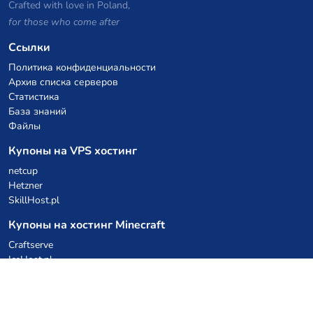
Crafted with love in Poland,
for those who come after
Ссылки
Политика конфиденциальности
Архив списка серверов
Статистика
База знаний
Файлы
Купоны на VPS хостинг
netcup
Hetzner
SkillHost.pl
Купоны на хостинг Minecraft
Craftserve
IceHost.pl
Купоны на AI
z.ai