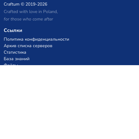
Craftum
© 2019-2026
Crafted with love in Poland,
for those who come after
Ссылки
Политика конфиденциальности
Архив списка серверов
Статистика
База знаний
Файлы
Купоны на VPS хостинг
netcup
Hetzner
SkillHost.pl
Купоны на хостинг Minecraft
Craftserve
IceHost.pl
Купоны на AI