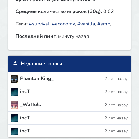
Среднее количество игроков (30д):
0.02
Теги:
#survival
,
#economy
,
#vanilla
,
#smp
,
Последний пинг:
минуту назад
Недавние голоса
PhantomKing_
2 лет назад
incT
2 лет назад
_Waffels
2 лет назад
incT
2 лет назад
incT
2 лет назад