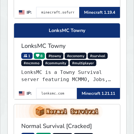
IP:
Minecraft 1.19.4
LonksMC Towny
LonksMC Towny
1
8
#towny
#economy
#survival
#mcmmo
#community
#multiplayer
LonksMC is a Towny Survival
server featuring MCMMO, Jobs,
free rank progression, and
IP:
Minecraft 1.21.11
weekly events. We focus on a
friendly community, balanced
economy, and long-term
survival gameplay.
Normal Survival [Cracked]