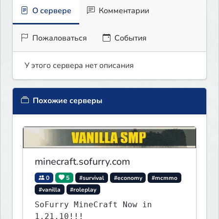
О сервере
Комментарии
Пожаловаться
События
У этого сервера нет описания
Похожие серверы
minecraft.sofurry.com
0
5
#survival
#economy
#mcmmo
#vanilla
#roleplay
SoFurry MineCraft Now in
1.21.10!!!