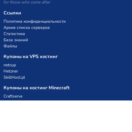
for those who come after
Ссылки
Политика конфиденциальности
Архив списка серверов
Статистика
База знаний
Файлы
Купоны на VPS хостинг
netcup
Hetzner
SkillHost.pl
Купоны на хостинг Minecraft
Craftserve
IceHost.pl
Купоны на AI
z.ai
MiniMax