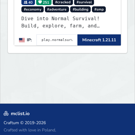
40
251
#cracked
#survival
#economy
#adventure
#building
#smp
Dive into Normal Survival!
Build, explore, farm, and
create with a friendly
IP:
Minecraft 1.21.11
community. Enjoy weekly
updates, new features, and
endless adventures!
mclist.io
Craftum
© 2019-2026
Crafted with love in Poland,