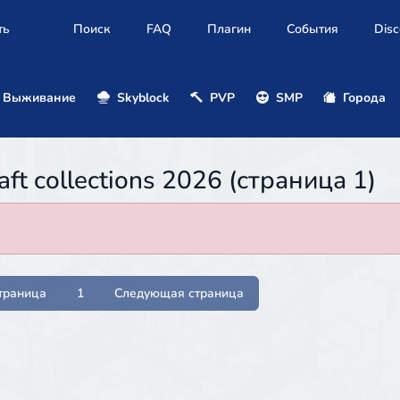
ть
Поиск
FAQ
Плагин
События
Disc
Выживание
Skyblock
PVP
SMP
Города
t collections 2026 (страница 1)
траница
1
Следующая страница