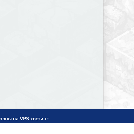
поны на VPS хостинг
cup
zner