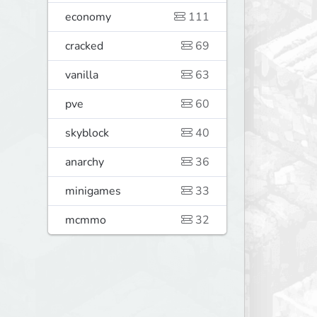
economy
111
cracked
69
vanilla
63
pve
60
skyblock
40
anarchy
36
minigames
33
mcmmo
32