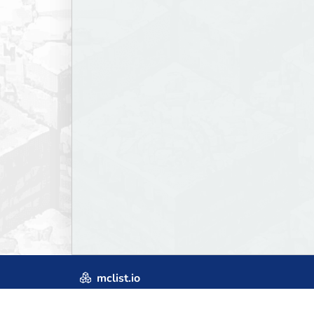
mclist.io
Craftum
© 2019-2026