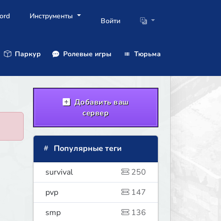
ord
Инструменты
Войти
Паркур
Ролевые игры
Тюрьма
Добавить ваш
сервер
Популярные теги
survival
250
pvp
147
smp
136