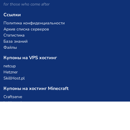
for those who come after
Ссылки
Политика конфиденциальности
Архив списка серверов
Статистика
База знаний
Файлы
Купоны на VPS хостинг
netcup
Hetzner
SkillHost.pl
Купоны на хостинг Minecraft
Craftserve
IceHost.pl
Купоны на AI
z.ai
MiniMax