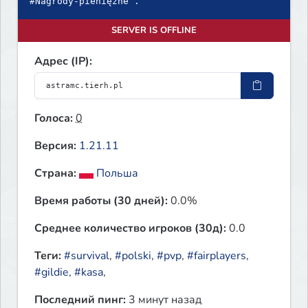
#Nagrody-pieniężne .
SERVER IS OFFLINE
Адрес (IP):
Голоса:
0
Версия:
1.21.11
Страна:
Польша
Время работы (30 дней):
0.0%
Среднее количество игроков (30д):
0.0
Теги:
#survival
,
#polski
,
#pvp
,
#fairplayers
,
#gildie
,
#kasa
,
Последний пинг:
3 минут назад