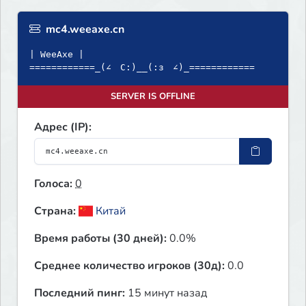
mc4.weeaxe.cn
| WeeAxe |
============_(∠ゝC:)__(:зゝ∠)_============
SERVER IS OFFLINE
Адрес (IP):
Голоса:
0
Страна:
Китай
Время работы (30 дней):
0.0%
Среднее количество игроков (30д):
0.0
Последний пинг:
15 минут назад