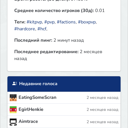
Среднее количество игроков (30д):
0.01
Теги:
#kitpvp
,
#pvp
,
#factions
,
#boxpvp
,
#hardcore
,
#hcf
,
Последний пинг:
2 минут назад
Последнее редактирование:
2 месяцев
назад
Недавние голоса
EatingSomeScran
2 месяцев назад
EgirlHenkie
2 месяцев назад
Aimtrace
2 месяцев назад