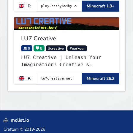
IP:
Minecraft 1.8+
LU7 Creative
0
5
#creative
#parkour
LU7 Creative | Unleash Your
Imagination! Creative &
Parkour - 1.16 - 26.2
IP:
Minecraft 26.2
mclist.io
Craftum
© 2019-2026