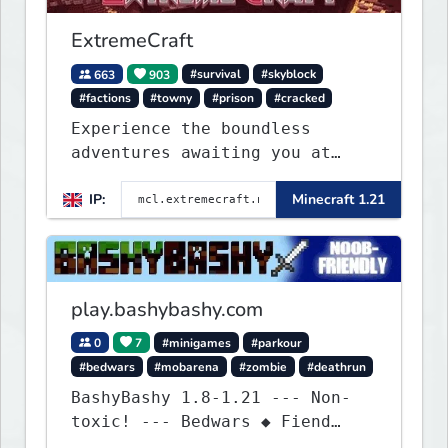
ExtremeCraft
663
903
#survival
#skyblock
#factions
#towny
#prison
#cracked
Experience the boundless
adventures awaiting you at
ExtremeCraft.net! Embark on a
IP:
Minecraft 1.21
journey through a plethora of
exhilarating game modes,
blending both timeless
classics and innovative new
experiences seamlessly.
play.bashybashy.com
0
7
#minigames
#parkour
#bedwars
#mobarena
#zombie
#deathrun
BashyBashy 1.8-1.21 --- Non-
toxic! --- Bedwars ◆ Fiend
Fight ◆ Assault Course