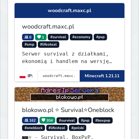
woodcraft.maxc.pl
woodcraft.maxc.pl
0
1
#survival
#economy
#pvp
#smp
#lifesteal
Serwer survival z działkami,
ekonomią i handlem na wersję
1.8 - 26.1.1. Rekru ON
IP:
Minecraft 1.21.11
blokowo.pl ⭐ Survival⭐Oneblock
162
304
#survival
#pvp
#boxpvp
#oneblock
#lifesteal
#polski
■■⭐ - Survival, BoxPvP,