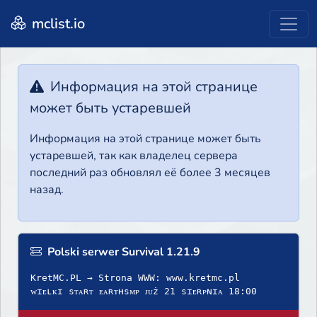
mclist.io
Информация на этой странице
может быть устаревшей
Информация на этой странице может быть
устаревшей, так как владелец сервера
последний раз обновлял её более 3 месяцев
назад.
Polski serwer Survival 1.21.9
KretMC.PL → Strona WWW: www.kretmc.pl
ᴡɪᴇʟᴋɪ sᴛᴀʀᴛ ᴇᴀʀᴛʜsᴍᴘ ᴊᴜż 21 sɪᴇʀᴘɴɪᴀ 18:00