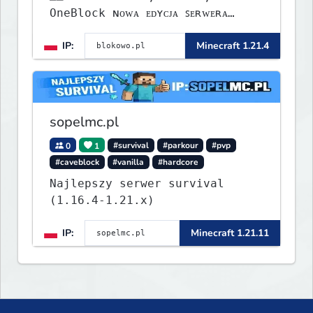
OneBlock ɴᴏᴡᴀ ᴇᴅʏᴄᴊᴀ ꜱᴇʀᴡᴇʀᴀ
ᴡʏꜱᴛᴀʀᴛᴏᴡᴀʟᴀ!
IP:
Minecraft 1.21.4
sopelmc.pl
0
1
#survival
#parkour
#pvp
#caveblock
#vanilla
#hardcore
Najlepszy serwer survival
(1.16.4-1.21.x)
IP:
Minecraft 1.21.11