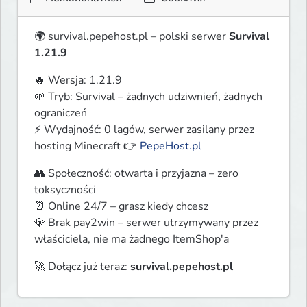
🌍 survival.pepehost.pl – polski serwer 
Survival 
1.21.9
🔥 Wersja: 1.21.9

🌱 Tryb: Survival – żadnych udziwnień, żadnych 
ograniczeń

⚡ Wydajność: 0 lagów, serwer zasilany przez 
hosting Minecraft 👉 
PepeHost.pl
👥 Społeczność: otwarta i przyjazna – zero 
toksyczności

⏰ Online 24/7 – grasz kiedy chcesz

💎 Brak pay2win – serwer utrzymywany przez 
właściciela, nie ma żadnego ItemShop'a
🚀 Dołącz już teraz: 
survival.pepehost.pl