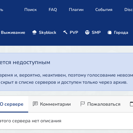
ть
Поиск
FAQ
Плагин
События
Disc
Выживание
Skyblock
PVP
SMP
Города
нется недоступным
 время и, вероятно, неактивен, поэтому голосование нево
т скрыт в списке серверов и доступен только через архив.
О сервере
Комментарии
Пожаловаться
этого сервера нет описания