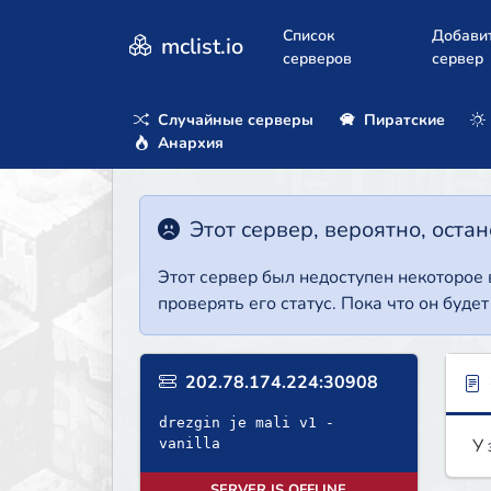
Список
Добави
mclist.io
серверов
сервер
Случайные серверы
Пиратские
Анархия
Этот сервер, вероятно, оста
Этот сервер был недоступен некоторое
проверять его статус. Пока что он буде
202.78.174.224:30908
drezgin je mali v1 -
У 
vanilla
SERVER IS OFFLINE