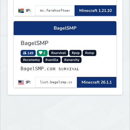
IP:
Minecraft 1.21.10
BagelSMP
BagelSMP
149
2
#survival
#pvp
#smp
#economy
#vanilla
#anarchy
BagelSMP.com ѕᴜʀᴠɪᴠᴀʟ
IP:
Minecraft 26.1.1