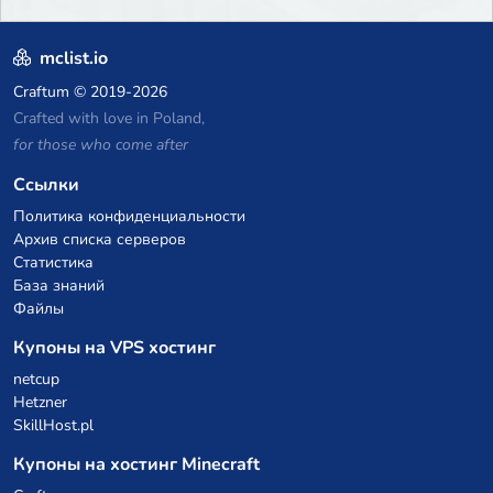
mclist.io
Craftum
© 2019-2026
Crafted with love in Poland,
for those who come after
Ссылки
Политика конфиденциальности
Архив списка серверов
Статистика
База знаний
Файлы
Купоны на VPS хостинг
netcup
Hetzner
SkillHost.pl
Купоны на хостинг Minecraft