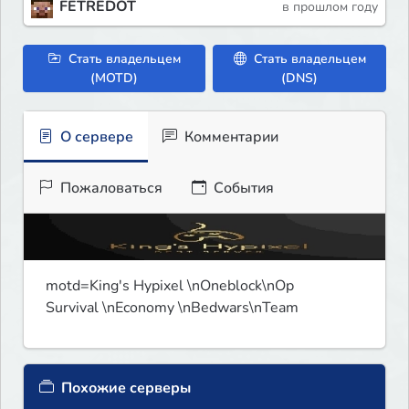
FETREDOT
в прошлом году
Стать владельцем
Стать владельцем
(MOTD)
(DNS)
О сервере
Комментарии
Пожаловаться
События
motd=King's Hypixel \nOneblock\nOp 
Survival \nEconomy \nBedwars\nTeam
Похожие серверы