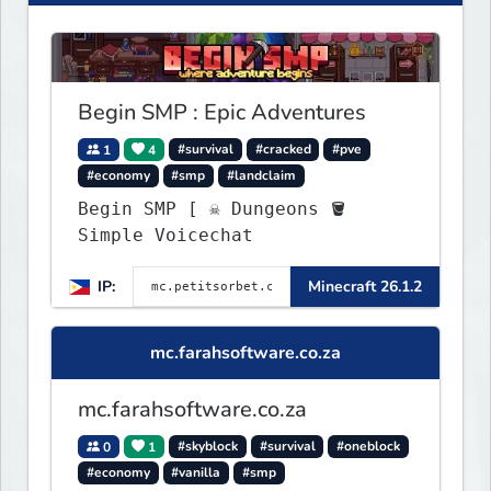
Begin SMP : Epic Adventures
1
4
#survival
#cracked
#pve
#economy
#smp
#landclaim
Begin SMP [ ☠ Dungeons 🪣
Simple Voicechat
IP:
Minecraft 26.1.2
mc.farahsoftware.co.za
mc.farahsoftware.co.za
0
1
#skyblock
#survival
#oneblock
#economy
#vanilla
#smp