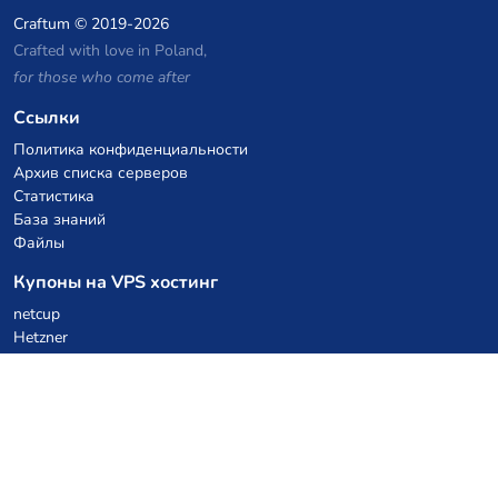
Craftum
© 2019-2026
Crafted with love in Poland,
for those who come after
Ссылки
Политика конфиденциальности
Архив списка серверов
Статистика
База знаний
Файлы
Купоны на VPS хостинг
netcup
Hetzner
SkillHost.pl
Купоны на хостинг Minecraft
Craftserve
IceHost.pl
Купоны на AI