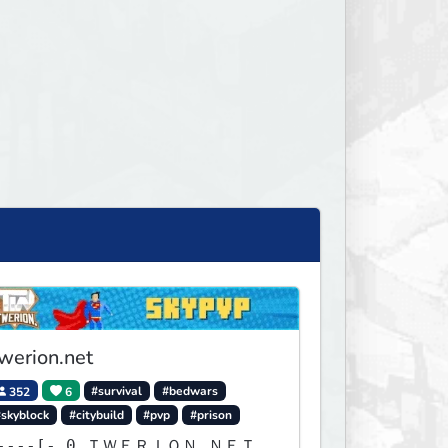
werion.net
352
6
#survival
#bedwars
#skyblock
#citybuild
#pvp
#prison
--[- 0 ＴＷＥＲＩＯＮ.ＮＥＴ