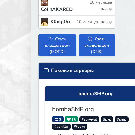
10 месяцев
назад
ColinAKARED
K0ngl0rd
10 месяцев назад
Стать
Стать
владельцем
владельцем
(MOTD)
(DNS)
Похожие серверы
bombaSMP.org
bombaSMP.org
3
15
#survival
#pvp
#smp
#vanilla
#team