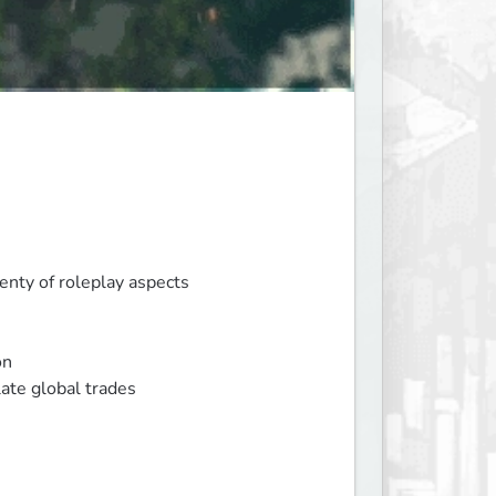
nty of roleplay aspects

n

late global trades