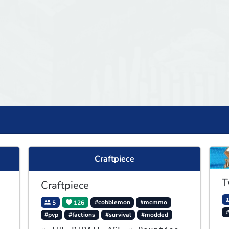
Craftpiece
T
Craftpiece
5
126
#cobblemon
#mcmmo
#pvp
#factions
#survival
#modded
---