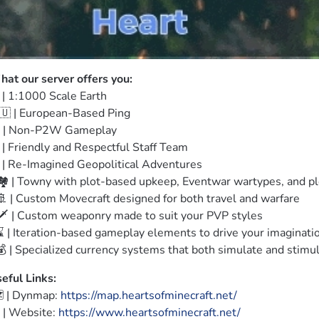
at our server offers you:
 | 1:1000 Scale Earth

🇺 | European-Based Ping

 | Non-P2W Gameplay

 | Friendly and Respectful Staff Team

 | Re-Imagined Geopolitical Adventures

🏘️ | Towny with plot-based upkeep, Eventwar wartypes, and ple
🚢 | Custom Movecraft designed for both travel and warfare

🗡️ | Custom weaponry made to suit your PVP styles

⌛ | Iteration-based gameplay elements to drive your imaginatio
💰 | Specialized currency systems that both simulate and stimu
eful Links:
️ | Dynmap: 
https://map.heartsofminecraft.net/
 | Website: 
https://www.heartsofminecraft.net/