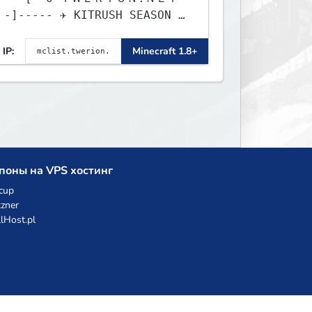
 SEASON 2
ELEASE ✈ 0d, 0h, 2m
IP:
Minecraft 1.8+
поны на VPS хостинг
cup
zner
llHost.pl