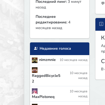
Последний пинг:
3 минут
💬
назад
Последнее
редактирование:
4
месяцев назад
К
Ад
Недавние голоса
пр
nimzmnie
С
10 месяцев назад
В 
10 месяцев
RaggedBicycle5
назад
2
10 месяцев
назад
MaxPistoneq