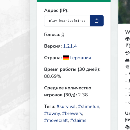
Адрес (IP):
Wh
Голоса:
0
🌍
🇪
Версия:
1.21.4
💳
Страна:
Германия
👥
🪖
Время работы (30 дней):
- 
88.69%
- 
- 
Среднее количество
- 
игроков (30д):
2.38
- 
Теги:
#survival
,
#slimefun
,
Us
#towny
,
#brewery
,
🗺
#movecraft
,
#claims
,
📚