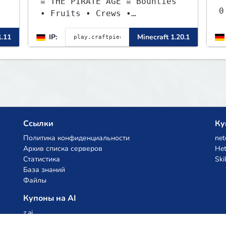
☠ THE PIRATE AGE ☠ Bounties
0 -]----- ✈ KITRUSH
• Fruits • Crews •
R
Adventures
1.11
IP:
Minecraft 1.20.1
Ссылки
Ку
Политика конфиденциальности
net
Архив списка серверов
Het
Статистика
Ski
База знаний
Файлы
Купоны на AI
z.ai
MiniMax