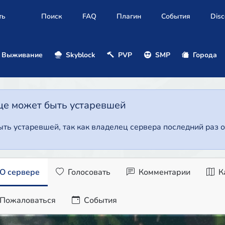
ть
Поиск
FAQ
Плагин
События
Disc
Выживание
Skyblock
PVP
SMP
Города
це может быть устаревшей
ть устаревшей, так как владелец сервера последний раз о
О сервере
Голосовать
Комментарии
К
Пожаловаться
События