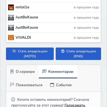
mrlol1e
в прошлом году
JustBeKause
в прошлом году
JustBeKause
в прошлом году
VlVALDI
в прошлом году
Стать владельцем
Стать владельцем
(MOTD)
(DNS)
О сервере
Комментарии
Пожаловаться
События
Хотите оставить комментарий? Сначала
проголосуйте за этот сервер!
Голосовать