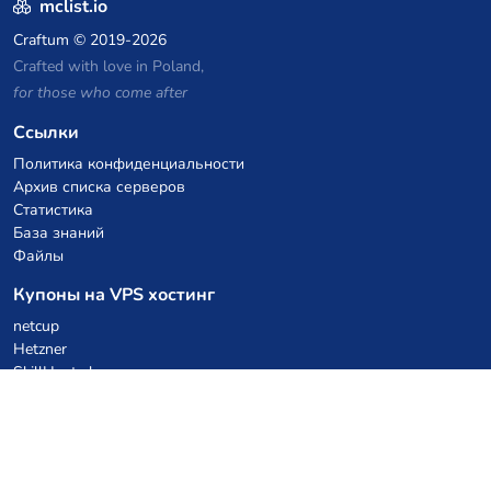
mclist.io
Craftum
© 2019-2026
Crafted with love in Poland,
for those who come after
Ссылки
Политика конфиденциальности
Архив списка серверов
Статистика
База знаний
Файлы
Купоны на VPS хостинг
netcup
Hetzner
SkillHost.pl
Купоны на хостинг Minecraft
Craftserve
IceHost.pl