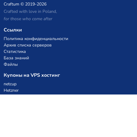
Craftum
© 2019-2026
Crafted with love in Poland,
for those who come after
Ссылки
Политика конфиденциальности
Архив списка серверов
Статистика
База знаний
Файлы
Купоны на VPS хостинг
netcup
Hetzner
SkillHost.pl
Купоны на хостинг Minecraft
Craftserve
IceHost.pl
Купоны на AI